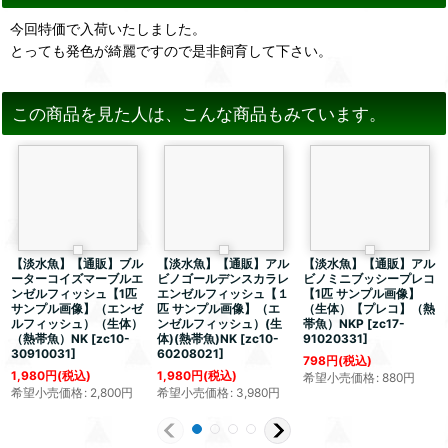
今回特価で入荷いたしました。
とっても発色が綺麗ですので是非飼育して下さい。
この商品を見た人は、こんな商品もみています。
【淡水魚】【通販】ブル
【淡水魚】【通販】アル
【淡水魚】【通販】アル
ーターコイズマーブルエ
ビノゴールデンスカラレ
ビノミニブッシープレコ
ンゼルフィッシュ【1匹
エンゼルフィッシュ【１
【1匹 サンプル画像】
サンプル画像】（エンゼ
匹 サンプル画像】（エ
（生体）【プレコ】（熱
ルフィッシュ）（生体）
ンゼルフィッシュ）(生
帯魚）NKP
[
zc17-
（熱帯魚）NK
[
zc10-
体)(熱帯魚)NK
[
zc10-
91020331
]
30910031
]
60208021
]
798
円
(税込)
1,980
円
(税込)
1,980
円
(税込)
希望小売価格
:
880
円
希望小売価格
:
2,800
円
希望小売価格
:
3,980
円