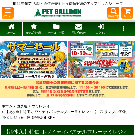
1994年創業 店舗・通信販売を行う信頼実績のアクアリウムショップ
メニュー
商品検索
カート
ホーム
カテゴリ特集
カテゴリ一覧
問い合わせ
ログイン
ホーム
>
淡水魚
>
ラミレジィ
>
【淡水魚】特価 ホワイティパステルブルーラミレジィ【１匹 サンプル画像】
(ラミレジィ)(生体)(熱帯魚)NKRM
【淡水魚】特価 ホワイティパステルブルーラミレジィ