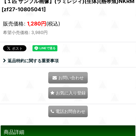
【１匹 サンプル画像】(ラミレジィ)(生体)(熱帯魚)NKRM
[
zf27-10805041
]
販売価格
:
1,280
円
(税込)
希望小売価格
:
3,980
円
返品特約に関する重要事項
お問い合わせ
お気に入り登録
電話お問合わせ
商品詳細