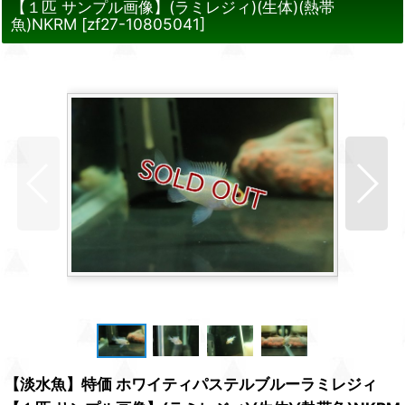
【１匹 サンプル画像】(ラミレジィ)(生体)(熱帯
魚)NKRM
[
zf27-10805041
]
【淡水魚】特価 ホワイティパステルブルーラミレジィ