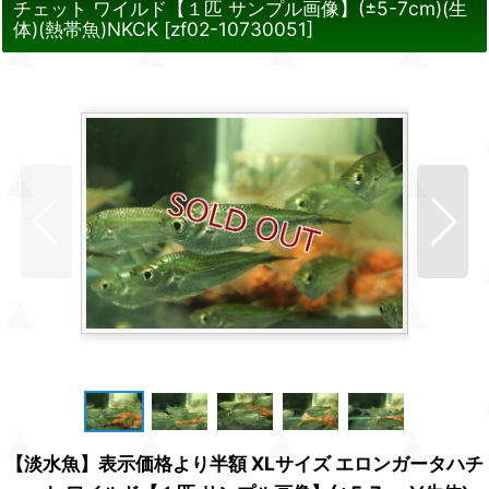
チェット ワイルド【１匹 サンプル画像】(±5-7cm)(生
体)(熱帯魚)NKCK
[
zf02-10730051
]
【淡水魚】表示価格より半額 XLサイズ エロンガータハチ