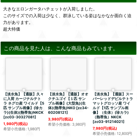
大きなエロンガータハチェットが入荷しました。
このサイズでの入荷は少なく、群泳している姿はなかなか面白く迫
力があります。
超大特価
この商品を見た人は、こんな商品もみています。
【淡水魚】【通販】久々
【淡水魚】【通販】オオ
【淡水魚】【通販】スー
に入荷 カージナルテト
クチユゴイ【１匹 サン
パーレッドデビルテトラ
ラ ネグロ産 ワイルド【5
プル画像】(大型魚)(生
マットグロッソ産 ワイ
匹 サンプル画像】(珍カ
体)(熱帯魚)NKO
[
zc34-
ルド【1匹 サンプル画
ラ)(生体)(熱帯魚)NKCK
60208121
]
像】（生体）(珍カラ)
[
zc03-30327081
]
（熱帯魚）NKCK
3,980
円
(税込)
[
zc03-91214021
]
1,980
円
(税込)
希望小売価格
:
3,980
円
7,980
円
(税込)
希望小売価格
:
1,980
円
希望小売価格
:
12,800
円