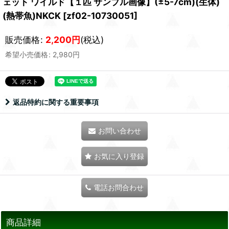
ェット ワイルド【１匹 サンプル画像】(±5-7cm)(生体)
(熱帯魚)NKCK
[
zf02-10730051
]
販売価格
:
2,200
円
(税込)
希望小売価格
:
2,980
円
返品特約に関する重要事項
お問い合わせ
お気に入り登録
電話お問合わせ
商品詳細