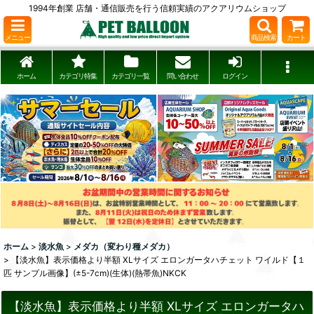
1994年創業 店舗・通信販売を行う信頼実績のアクアリウムショップ
メニュー
商品検索
カート
ホーム
カテゴリ特集
カテゴリ一覧
問い合わせ
ログイン
ホーム
>
淡水魚
>
メダカ（変わり種メダカ）
>
【淡水魚】表示価格より半額 XLサイズ エロンガータハチェット ワイルド【１
匹 サンプル画像】(±5-7cm)(生体)(熱帯魚)NKCK
【淡水魚】表示価格より半額 XLサイズ エロンガータハ