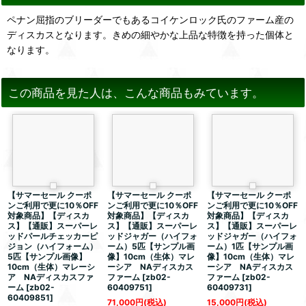
ペナン屈指のブリーダーでもあるコイケンロック氏のファーム産の
ディスカスとなります。きめの細やかな上品な特徴を持った個体と
なります。
この商品を見た人は、こんな商品もみています。
【サマーセール クーポ
【サマーセール クーポ
【サマーセール クーポ
ンご利用で更に10％OFF
ンご利用で更に10％OFF
ンご利用で更に10％OFF
対象商品】【ディスカ
対象商品】【ディスカ
対象商品】【ディスカ
ス】【通販】スーパーレ
ス】【通販】スーパーレ
ス】【通販】スーパーレ
ッドパールチェッカーピ
ッドジャガー（ハイフォ
ッドジャガー（ハイフォ
ジョン（ハイフォーム）
ーム）5匹【サンプル画
ーム）1匹【サンプル画
5匹【サンプル画像】
像】10cm（生体）マレ
像】10cm（生体）マレ
10cm（生体）マレーシ
ーシア NAディスカス
ーシア NAディスカス
ア NAディスカスファ
ファーム
[
zb02-
ファーム
[
zb02-
ーム
[
zb02-
60409751
]
60409731
]
60409851
]
71,000
円
(税込)
15,000
円
(税込)