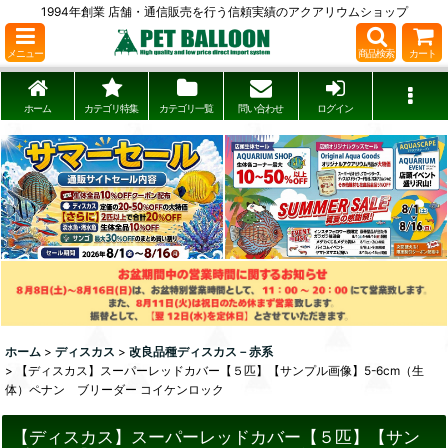
1994年創業 店舗・通信販売を行う信頼実績のアクアリウムショップ
メニュー
商品検索
カート
ホーム
カテゴリ特集
カテゴリ一覧
問い合わせ
ログイン
ホーム
>
ディスカス
>
改良品種ディスカス－赤系
>
【ディスカス】スーパーレッドカバー【５匹】【サンプル画像】5-6cm（生
体）ペナン ブリーダー コイケンロック
【ディスカス】スーパーレッドカバー【５匹】【サン