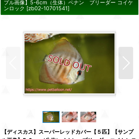
プル画像】5-6cm（生体）ペナン ブリーダー コイケ
ンロック
[
zb02-10701541
]
【ディスカス】スーパーレッドカバー【５匹】【サンプ