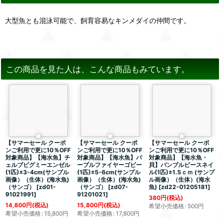
大型魚とも混泳可能で、飼育容易なキンメダイの仲間です。
この商品を見た人は、こんな商品もみています。
【サマーセール クーポ
【サマーセール クーポ
【サマーセール クーポ
ンご利用で更に10％OFF
ンご利用で更に10％OFF
ンご利用で更に10％OFF
対象商品】【海水魚】チ
対象商品】【海水魚】パ
対象商品】【海水魚・
ェルブピグミーエンゼル
ープルファイヤーゴビー
貝】バンブルビースネイ
(1匹)±3-4cm(サンプル
(1匹)±5-6cm(サンプル
ル(1匹)±1.5ｃｍ (サンプ
画像）（生体）(海水魚)
画像）（生体）(海水魚)
ル画像）（生体）(海水
（サンゴ）
[
zd01-
（サンゴ）
[
zd07-
魚)
[
zd22-01205181
]
91021991
]
91201021
]
380
円
(税込)
14,800
円
(税込)
15,800
円
(税込)
希望小売価格
:
500
円
希望小売価格
:
15,800
円
希望小売価格
:
17,800
円