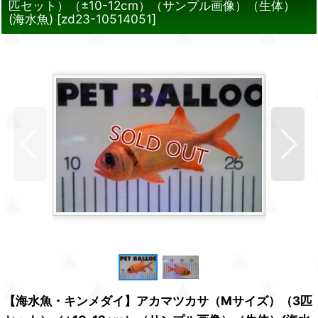
匹セット）（±10-12cm）（サンプル画像）（生体）
(海水魚)
[
zd23-10514051
]
【海水魚・キンメダイ】アカマツカサ（Mサイズ）（3匹