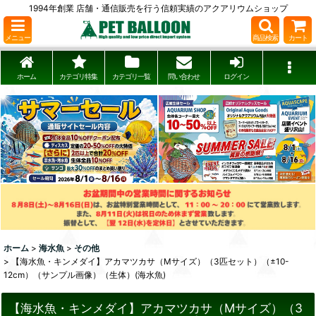
1994年創業 店舗・通信販売を行う信頼実績のアクアリウムショップ
メニュー
商品検索
カート
ホーム
カテゴリ特集
カテゴリ一覧
問い合わせ
ログイン
ホーム
>
海水魚
>
その他
>
【海水魚・キンメダイ】アカマツカサ（Mサイズ）（3匹セット）（±10-
12cm）（サンプル画像）（生体）(海水魚)
【海水魚・キンメダイ】アカマツカサ（Mサイズ）（3