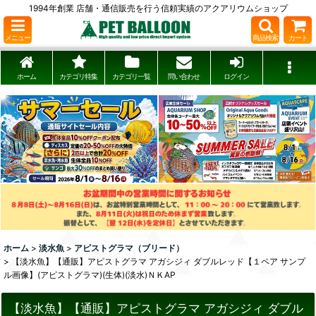
1994年創業 店舗・通信販売を行う信頼実績のアクアリウムショップ
メニュー
商品検索
カート
ホーム
カテゴリ特集
カテゴリ一覧
問い合わせ
ログイン
ホーム
>
淡水魚
>
アピストグラマ（ブリード）
>
【淡水魚】【通販】アピストグラマ アガシジィ ダブルレッド【１ペア サンプ
ル画像】(アピストグラマ)(生体)(淡水)ＮＫAP
【淡水魚】【通販】アピストグラマ アガシジィ ダブル