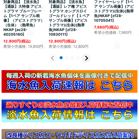
対象商品】【淡水魚】
対象商品】【淡水魚】
ファイヤーレッド【1ペ
【通販】大特価 アピス
【通販】レア種 アピス
ア サンプル画像】(アピ
トグラマ ブルーフレー
トグラマ ホングスロイ
ストグラマ)(生体)(熱帯
ム【1ペア サンプル画
ゴールドレッド【１ペア
魚)NKAP
[
zf28-
像】（アピストグラマ）
サンプル画像】(アピス
10705041
]
（生体）（熱帯魚）
トグラマ)(生体)(熱帯
7,980
円
(税込)
NKAP
[
ac28-
魚)NKAP
[
zf28-
希望小売価格
:
7,980
円
40205160
]
10930111
]
12,800
円
(税込)
12,800
円
(税込)
希望小売価格
:
19,800
円
希望小売価格
:
12,800
円