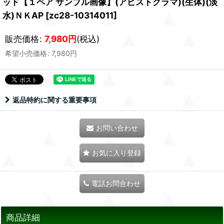
ッド【１ペア サンプル画像】(アピストグラマ)(生体)(淡
水)ＮＫAP
[
zc28-10314011
]
販売価格
:
7,980
円
(税込)
希望小売価格
:
7,980
円
返品特約に関する重要事項
お問い合わせ
お気に入り登録
電話お問合わせ
商品詳細