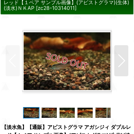
レッド【１ペア サンプル画像】(アピストグラマ)(生体)
(淡水)ＮＫAP
[
zc28-10314011
]
【淡水魚】【通販】アピストグラマ アガシジィ ダブルレ