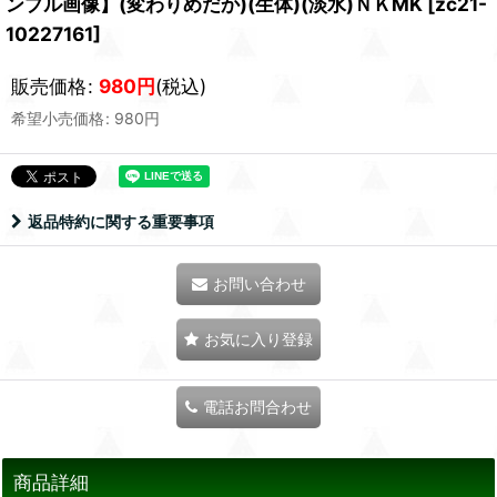
ンプル画像】(変わりめだか)(生体)(淡水)ＮＫMK
[
zc21-
10227161
]
販売価格
:
980
円
(税込)
希望小売価格
:
980
円
返品特約に関する重要事項
お問い合わせ
お気に入り登録
電話お問合わせ
商品詳細