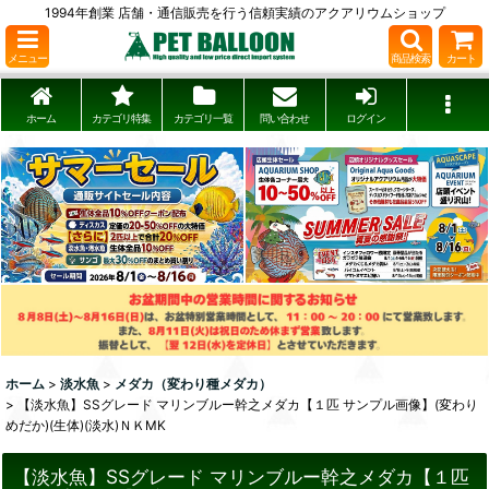
1994年創業 店舗・通信販売を行う信頼実績のアクアリウムショップ
メニュー
商品検索
カート
ホーム
カテゴリ特集
カテゴリ一覧
問い合わせ
ログイン
ホーム
>
淡水魚
>
メダカ（変わり種メダカ）
>
【淡水魚】SSグレード マリンブルー幹之メダカ【１匹 サンプル画像】(変わり
めだか)(生体)(淡水)ＮＫMK
【淡水魚】SSグレード マリンブルー幹之メダカ【１匹