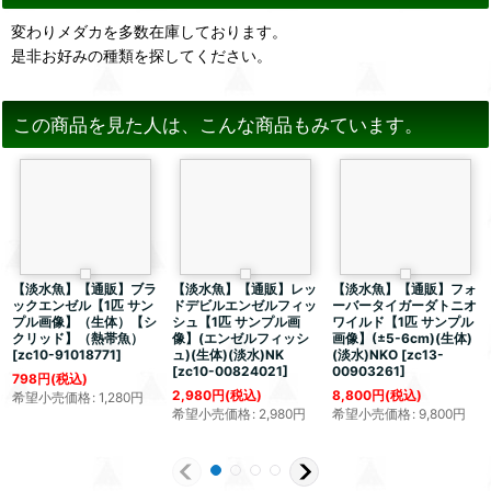
変わりメダカを多数在庫しております。
是非お好みの種類を探してください。
この商品を見た人は、こんな商品もみています。
【淡水魚】【通販】ブラ
【淡水魚】【通販】レッ
【淡水魚】【通販】フォ
ックエンゼル【1匹 サン
ドデビルエンゼルフィッ
ーバータイガーダトニオ
プル画像】（生体）【シ
シュ【1匹 サンプル画
ワイルド【1匹 サンプル
クリッド】（熱帯魚）
像】(エンゼルフィッシ
画像】(±5-6cm)(生体)
[
zc10-91018771
]
ュ)(生体)(淡水)NK
(淡水)NKO
[
zc13-
[
zc10-00824021
]
00903261
]
798
円
(税込)
2,980
円
(税込)
8,800
円
(税込)
希望小売価格
:
1,280
円
希望小売価格
:
2,980
円
希望小売価格
:
9,800
円