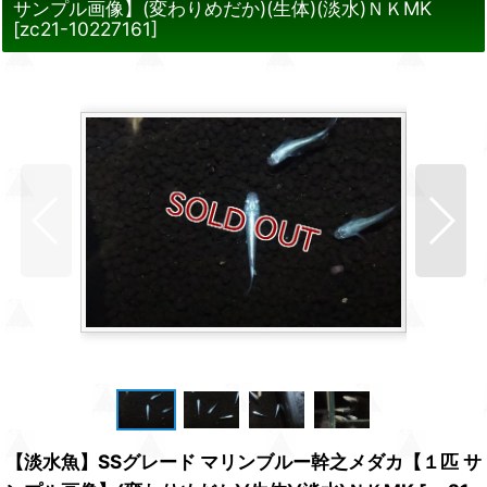
サンプル画像】(変わりめだか)(生体)(淡水)ＮＫMK
[
zc21-10227161
]
【淡水魚】SSグレード マリンブルー幹之メダカ【１匹 サ