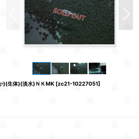
(生体)(淡水)ＮＫMK
[
zc21-10227051
]