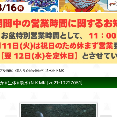
ル画像】(変わりめだか)(生体)(淡水)ＮＫMK
(生体)(淡水)ＮＫMK
[
zc21-10227051
]