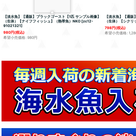
【淡水魚】【通販】ブラックゴースト【1匹 サンプル画像】
【淡水魚】【通販】
（生体）【ナイフフィッシュ】（熱帯魚）NKO
[
zc12-
（生体）【シクリ
91021321
]
798
円
(税込)
980
円
(税込)
希望小売価格
:
1,28
希望小売価格
:
980
円