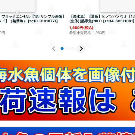
ブラックエンゼル【1匹 サンプル画像】
【淡水魚】【通販】ヒメツバメウオ【1匹
ッド】（熱帯魚）
[
zc10-91018771
]
(生体)(熱帯魚)NKＯ
[
zc34-60511081
]
1,980
円
(税込)
0
円
希望小売価格
:
1,980
円