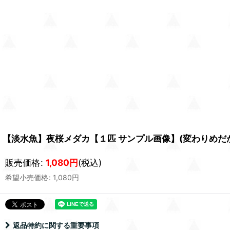
【淡水魚】夜桜メダカ【１匹 サンプル画像】(変わりめだか)
販売価格
:
1,080
円
(税込)
希望小売価格
:
1,080
円
返品特約に関する重要事項