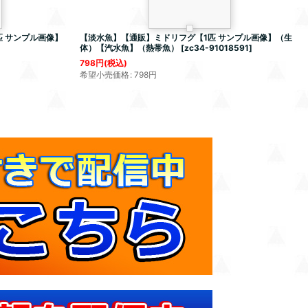
 サンプル画像】
【淡水魚】【通販】ミドリフグ【1匹 サンプル画像】（生
体）【汽水魚】（熱帯魚）
[
zc34-91018591
]
798
円
(税込)
希望小売価格
:
798
円