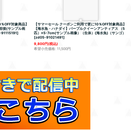
％OFF対象商品】
【サマーセール クーポンご利用で更に10％OFF対象商品】
m前後(サンプル画
【海水魚・ハナダイ】パープルクイーンアンティアス （5
-91115191
]
匹）±5-7cm(サンプル画像）（生体）(海水魚)（サンゴ）
[
zd05-91021491
]
9,800
円
(税込)
希望小売価格
:
11,500
円