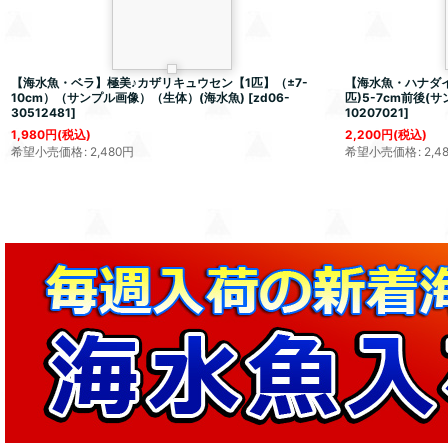
【海水魚・ベラ】極美♪カザリキュウセン【1匹】（±7-
【海水魚・ハナダイ
10cm）（サンプル画像）（生体）(海水魚)
[
zd06-
匹)5-7cm前後(
30512481
]
10207021
]
1,980
円
(税込)
2,200
円
(税込)
希望小売価格
:
2,480
円
希望小売価格
:
2,4