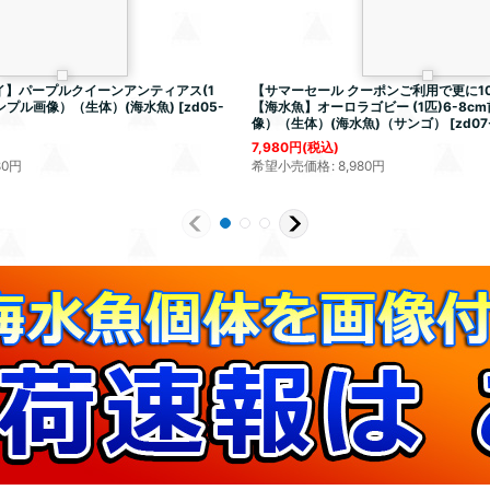
】パープルクイーンアンティアス(1
【サマーセール クーポンご利用で更に10
サンプル画像）（生体）(海水魚)
[
zd05-
【海水魚】オーロラゴビー (1匹)6-8c
像）（生体）(海水魚)（サンゴ）
[
zd07
7,980
円
(税込)
80
円
希望小売価格
:
8,980
円