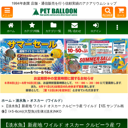
1994年創業 店舗・通信販売を行う信頼実績のアクアリウムショップ
メニュー
商品検索
カート
ホーム
カテゴリ特集
カテゴリ一覧
問い合わせ
ログイン
ホーム
>
淡水魚
>
オスカー（ワイルド）
>
【淡水魚】新産地 ワイルド オスカー クルピーラ産 ワイルド【1匹 サンプル画
像】(±5-6cm)(大型魚)(生体)(淡水)NKO
【淡水魚】新産地 ワイルド オスカー クルピーラ産 ワ