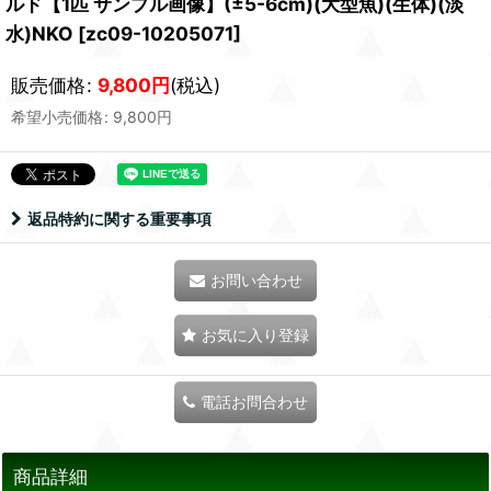
ルド【1匹 サンプル画像】(±5-6cm)(大型魚)(生体)(淡
水)NKO
[
zc09-10205071
]
販売価格
:
9,800
円
(税込)
希望小売価格
:
9,800
円
返品特約に関する重要事項
お問い合わせ
お気に入り登録
電話お問合わせ
商品詳細