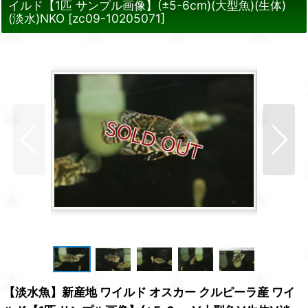
イルド【1匹 サンプル画像】(±5-6cm)(大型魚)(生体)
(淡水)NKO
[
zc09-10205071
]
【淡水魚】新産地 ワイルド オスカー クルピーラ産 ワイ