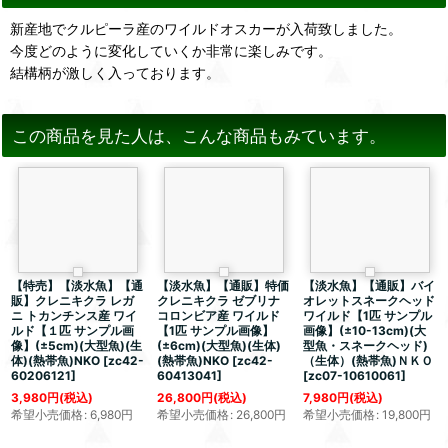
新産地でクルピーラ産のワイルドオスカーが入荷致しました。
今度どのように変化していくか非常に楽しみです。
結構柄が激しく入っております。
この商品を見た人は、こんな商品もみています。
【特売】【淡水魚】【通
【淡水魚】【通販】特価
【淡水魚】【通販】バイ
販】クレニキクラ レガ
クレニキクラ ゼブリナ
オレットスネークヘッド
ニ トカンチンス産 ワイ
コロンビア産 ワイルド
ワイルド【1匹 サンプル
ルド【１匹 サンプル画
【1匹 サンプル画像】
画像】(±10-13cm)(大
像】(±5cm)(大型魚)(生
(±6cm)(大型魚)(生体)
型魚・スネークヘッド)
体)(熱帯魚)NKO
[
zc42-
(熱帯魚)NKO
[
zc42-
（生体）(熱帯魚)ＮＫＯ
60206121
]
60413041
]
[
zc07-10610061
]
3,980
円
(税込)
26,800
円
(税込)
7,980
円
(税込)
希望小売価格
:
6,980
円
希望小売価格
:
26,800
円
希望小売価格
:
19,800
円