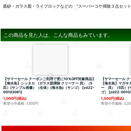
底砂・ガラス面・ライブロックなどの ”スーパーコケ掃除３点セット
この商品を見た人は、こんな商品もみています。
【サマーセール クーポンご利用で更に10％OFF対象商品】
【サマーセール ク
【海水魚】シッタカ （ガラス面掃除 クリーナー 貝）（5
【海水魚】マガキ
匹）(サンプル画像）（生体）(海水魚)（サンゴ）
[
zd22-
ー 貝）（5匹）(
00103061
]
ゴ）
[
zd22-0010
1,000
円
(税込)
1,500
円
(税込)
希望小売価格
:
1,500
円
希望小売価格
:
2,2