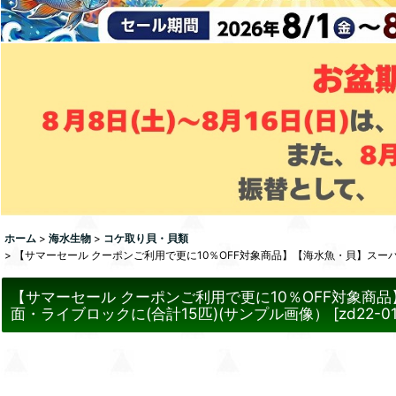
ホーム
>
海水生物
>
コケ取り貝・貝類
>
【サマーセール クーポンご利用で更に10％OFF対象商品】【海水魚・貝】スー
【サマーセール クーポンご利用で更に10％OFF対象商
面・ライブロックに(合計15匹)(サンプル画像）
[
zd22-0