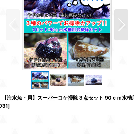
品】【海水魚・貝】スーパーコケ掃除３点セット 90ｃｍ水
031
]