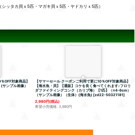
（シッタカ貝ｘ5匹・マガキ貝ｘ5匹・ヤドカリｘ5匹）
％OFF対象商品】
【サマーセール クーポンご利用で更に10％OFF対象商品】
m (サンプル画像）
【海水魚・貝】【通販】コケを良く食べてくれます♪フロリ
ダファイティングコンク（カリブ海）【1匹】（±4-6cm）
（サンプル画像）（生体）(海水魚)
[
zd22-50321181
]
2,980
円
(税込)
希望小売価格
:
3,980
円