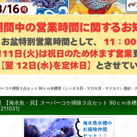
パーコケ掃除３点セット 90ｃｍ水槽用（シッタカ貝・マガキ貝・ヤドカリ）底砂・ガ
品】【海水魚・貝】スーパーコケ掃除３点セット 90ｃｍ
1211031
]