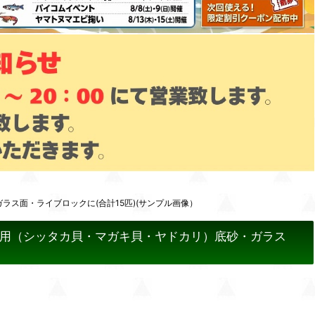
ラス面・ライブロックに(合計15匹)(サンプル画像）
水槽用（シッタカ貝・マガキ貝・ヤドカリ）底砂・ガラス