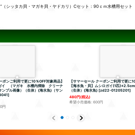
”（シッタカ貝・マガキ貝・ヤドカリ）Cセット：90ｃｍ水槽用セット
ーポンご利用で更に10％OFF対象商品】
【サマーセール クーポンご利用で更に10
ガイ （マガキ 水槽内掃除 クリーナ
【海水魚・貝】ムシロガイ(1匹)±2.5c
サンプル画像）（生体）(海水魚)（サン
（生体）(海水魚)
[
zd22-01205201
]
3041
]
480
円
(税込)
希望小売価格
:
600
円
50
円