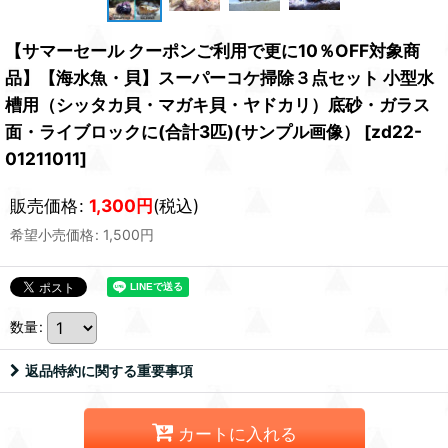
【サマーセール クーポンご利用で更に10％OFF対象商
品】【海水魚・貝】スーパーコケ掃除３点セット 小型水
槽用（シッタカ貝・マガキ貝・ヤドカリ）底砂・ガラス
面・ライブロックに(合計3匹)(サンプル画像）
[
zd22-
01211011
]
販売価格
:
1,300
円
(税込)
希望小売価格
:
1,500
円
数量
:
返品特約に関する重要事項
カートに入れる