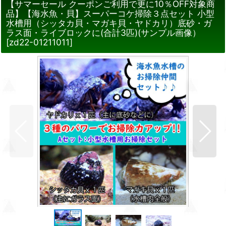
【サマーセール クーポンご利用で更に10％OFF対象商
品】【海水魚・貝】スーパーコケ掃除３点セット 小型
水槽用（シッタカ貝・マガキ貝・ヤドカリ）底砂・ガ
ラス面・ライブロックに(合計3匹)(サンプル画像）
[
zd22-01211011
]