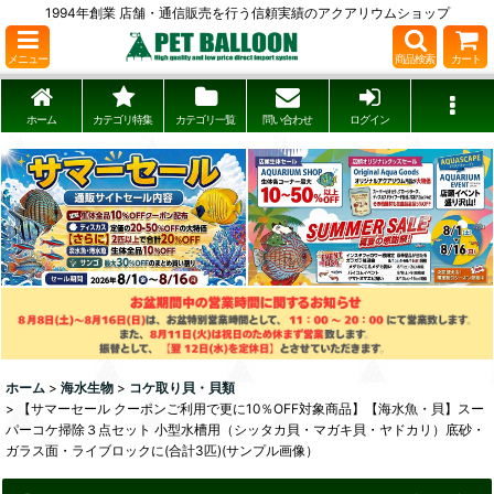
1994年創業 店舗・通信販売を行う信頼実績のアクアリウムショップ
メニュー
商品検索
カート
ホーム
カテゴリ特集
カテゴリ一覧
問い合わせ
ログイン
ホーム
>
海水生物
>
コケ取り貝・貝類
>
【サマーセール クーポンご利用で更に10％OFF対象商品】【海水魚・貝】スー
パーコケ掃除３点セット 小型水槽用（シッタカ貝・マガキ貝・ヤドカリ）底砂・
ガラス面・ライブロックに(合計3匹)(サンプル画像）