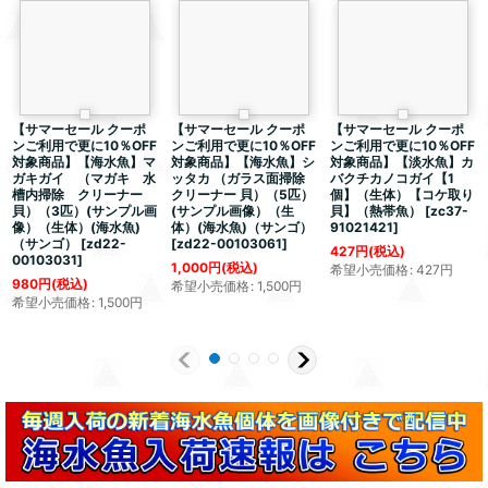
【サマーセール クーポ
【サマーセール クーポ
【サマーセール クーポ
ンご利用で更に10％OFF
ンご利用で更に10％OFF
ンご利用で更に10％OFF
対象商品】【海水魚】マ
対象商品】【海水魚】シ
対象商品】【淡水魚】カ
ガキガイ （マガキ 水
ッタカ （ガラス面掃除
バクチカノコガイ【1
槽内掃除 クリーナー
クリーナー 貝）（5匹）
個】（生体）【コケ取り
貝）（3匹）(サンプル画
(サンプル画像）（生
貝】（熱帯魚）
[
zc37-
像）（生体）(海水魚)
体）(海水魚)（サンゴ）
91021421
]
（サンゴ）
[
zd22-
[
zd22-00103061
]
427
円
(税込)
00103031
]
1,000
円
(税込)
希望小売価格
:
427
円
980
円
(税込)
希望小売価格
:
1,500
円
希望小売価格
:
1,500
円