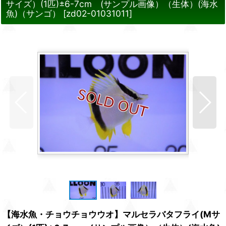
サイズ）(1匹)±6-7cm (サンプル画像）（生体）(海水
魚)（サンゴ）
[
zd02-01031011
]
【海水魚・チョウチョウウオ】マルセラバタフライ(Mサ