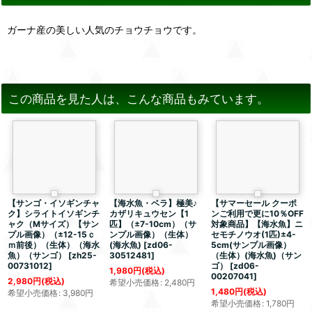
ガーナ産の美しい人気のチョウチョウです。
この商品を見た人は、こんな商品もみています。
【サンゴ・イソギンチャ
【海水魚・ベラ】極美♪
【サマーセール クーポ
ク】シライトイソギンチ
カザリキュウセン【1
ンご利用で更に10％OFF
ャク（Mサイズ）【サン
匹】（±7-10cm）（サ
対象商品】【海水魚】ニ
プル画像）（±12-15ｃ
ンプル画像）（生体）
セモチノウオ(1匹)±4-
ｍ前後）（生体）（海水
(海水魚)
[
zd06-
5cm(サンプル画像）
魚）（サンゴ）
[
zh25-
30512481
]
（生体）(海水魚)（サン
00731012
]
ゴ）
[
zd06-
1,980
円
(税込)
00207041
]
2,980
円
(税込)
希望小売価格
:
2,480
円
1,480
円
(税込)
希望小売価格
:
3,980
円
希望小売価格
:
1,780
円