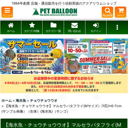
1994年創業 店舗・通信販売を行う信頼実績のアクアリウムショップ
メニュー
商品検索
カート
ホーム
カテゴリ特集
カテゴリ一覧
問い合わせ
ログイン
ホーム
>
海水魚
>
チョウチョウウオ
>
【海水魚・チョウチョウウオ】マルセラバタフライ(Mサイズ）(1匹)±6-7cm
(サンプル画像）（生体）(海水魚)（サンゴ）
【海水魚・チョウチョウウオ】マルセラバタフライ(M