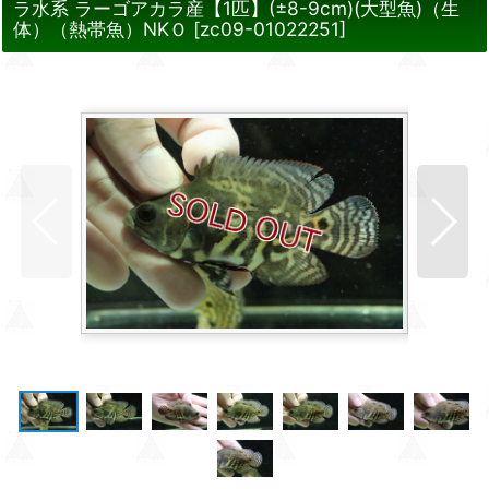
ラ水系 ラーゴアカラ産【1匹】(±8-9cm)(大型魚)（生
体）（熱帯魚）NKＯ
[
zc09-01022251
]