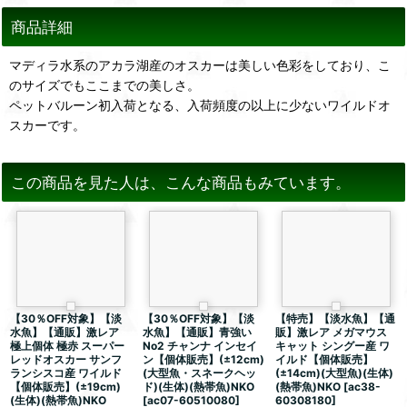
商品詳細
マディラ水系のアカラ湖産のオスカーは美しい色彩をしており、こ
のサイズでもここまでの美しさ。
ペットバルーン初入荷となる、入荷頻度の以上に少ないワイルドオ
スカーです。
この商品を見た人は、こんな商品もみています。
【30％OFF対象】【淡
【30％OFF対象】【淡
【特売】【淡水魚】【通
水魚】【通販】激レア
水魚】【通販】青強い
販】激レア メガマウス
極上個体 極赤 スーパー
No2 チャンナ インセイ
キャット シングー産 ワ
レッドオスカー サンフ
ン【個体販売】(±12cm)
イルド【個体販売】
ランシスコ産 ワイルド
(大型魚・スネークヘッ
(±14cm)(大型魚)(生体)
【個体販売】(±19cm)
ド)(生体)(熱帯魚)NKO
(熱帯魚)NKO
[
ac38-
(生体)(熱帯魚)NKO
[
ac07-60510080
]
60308180
]