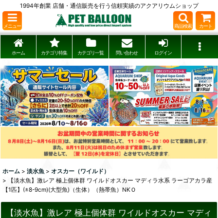
1994年創業 店舗・通信販売を行う信頼実績のアクアリウムショップ
メニュー
商品検索
カート
ホーム
カテゴリ特集
カテゴリ一覧
問い合わせ
ログイン
ホーム
>
淡水魚
>
オスカー（ワイルド）
>
【淡水魚】激レア 極上個体群 ワイルドオスカー マディラ水系 ラーゴアカラ産
【1匹】(±8-9cm)(大型魚)（生体）（熱帯魚）NKＯ
【淡水魚】激レア 極上個体群 ワイルドオスカー マディ