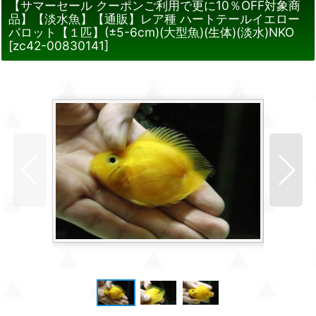
【サマーセール クーポンご利用で更に10％OFF対象商
品】【淡水魚】【通販】レア種 ハートテールイエロー
パロット【１匹】(±5-6cm)(大型魚)(生体)(淡水)NKO
[
zc42-00830141
]