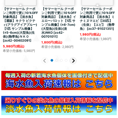
【サマーセール クーポ
【サマーセール クーポ
【サマーセール クーポ
ンご利用で更に10％OFF
ンご利用で更に10％OFF
ンご利用で更に10％OFF
対象商品】【淡水魚】
対象商品】【淡水魚】イ
対象商品】【淡水魚】ミ
【通販】キクラ ピクテ
エローパロット【1匹 サ
ナミヌマエビ【30匹】
ィ(アラグアイアブルー)
ンプル画像】(±6-7cm)
（生体）【エビ】（熱帯
【1匹 サンプル画像】
(大型魚)(生体)(淡
魚）
[
zc37-91021351
]
(±5-6cm)(大型魚)(生
水)NKO
[
zc42-
1,980
円
(税込)
体)(熱帯魚)ＮＫＯ
00701011
]
希望小売価格
:
1,980
円
[
zc42-00402091
]
1,800
円
(税込)
5,980
円
(税込)
希望小売価格
:
2,980
円
希望小売価格
:
5,980
円