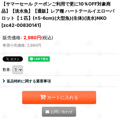
【サマーセール クーポンご利用で更に10％OFF対象商
品】【淡水魚】【通販】レア種 ハートテールイエローパ
ロット【１匹】(±5-6cm)(大型魚)(生体)(淡水)NKO
[
zc42-00830141
]
販売価格
:
2,980
円
(税込)
希望小売価格
:
2,980
円
数量
:
返品特約に関する重要事項
カートに入れる
お問い合わせ