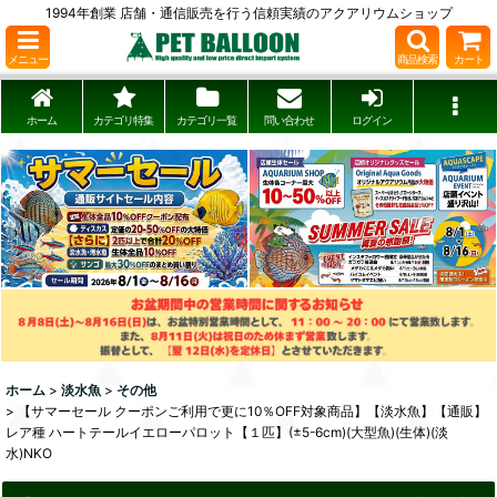
1994年創業 店舗・通信販売を行う信頼実績のアクアリウムショップ
メニュー
商品検索
カート
ホーム
カテゴリ特集
カテゴリ一覧
問い合わせ
ログイン
ホーム
>
淡水魚
>
その他
>
【サマーセール クーポンご利用で更に10％OFF対象商品】【淡水魚】【通販】
レア種 ハートテールイエローパロット【１匹】(±5-6cm)(大型魚)(生体)(淡
水)NKO