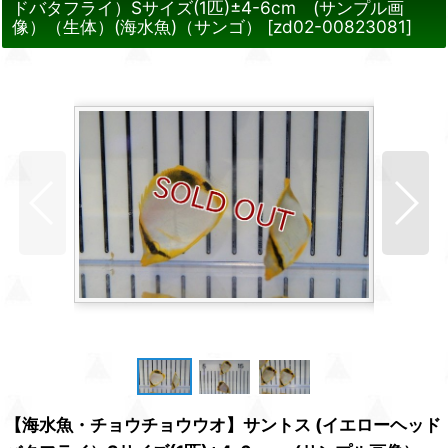
ドバタフライ）Sサイズ(1匹)±4-6cm (サンプル画
像）（生体）(海水魚)（サンゴ）
[
zd02-00823081
]
【海水魚・チョウチョウウオ】サントス (イエローヘッド