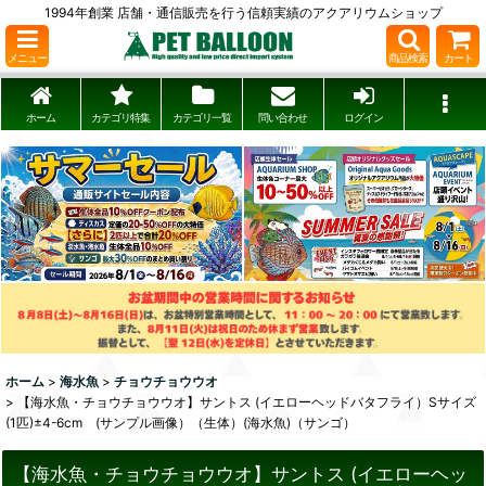
1994年創業 店舗・通信販売を行う信頼実績のアクアリウムショップ
メニュー
商品検索
カート
ホーム
カテゴリ特集
カテゴリ一覧
問い合わせ
ログイン
ホーム
>
海水魚
>
チョウチョウウオ
>
【海水魚・チョウチョウウオ】サントス (イエローヘッドバタフライ）Sサイズ
(1匹)±4-6cm (サンプル画像）（生体）(海水魚)（サンゴ）
【海水魚・チョウチョウウオ】サントス (イエローヘッ