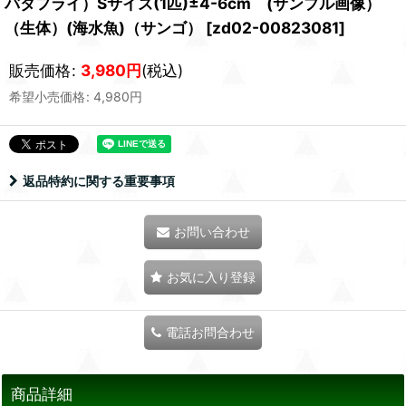
バタフライ）Sサイズ(1匹)±4-6cm (サンプル画像）
（生体）(海水魚)（サンゴ）
[
zd02-00823081
]
販売価格
:
3,980
円
(税込)
希望小売価格
:
4,980
円
返品特約に関する重要事項
お問い合わせ
お気に入り登録
電話お問合わせ
商品詳細