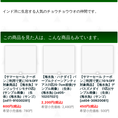
インド洋に生息する人気のチョウチョウウオの仲間です。
この商品を見た人は、こんな商品もみています。
【サマーセール クーポ
【海水魚・ハナダイ】パ
【サマーセール クーポ
ンご利用で更に10％OFF
ープルクイーンアンティ
ンご利用で更に10％OFF
対象商品】【海水魚】マ
アス(1匹)5-7cm前後(サ
対象商品】【海水魚】デ
ンジュウイシモチ(1匹)
ンプル画像）（生体）
バスズメダイ (1匹)(サ
(サンプル画像）（生
(海水魚)
[
zd05-
ンプル画像）（生体）
体）(海水魚)（サンゴ）
10207021
]
(海水魚)（サンゴ）
[
zd11-91030281
]
[
zd04-30920081
]
2,200
円
(税込)
600
円
(税込)
450
円
(税込)
希望小売価格
:
2,480
円
希望小売価格
:
780
円
希望小売価格
:
500
円