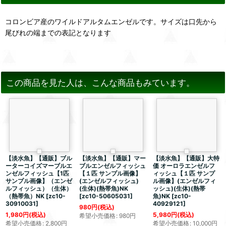
コロンビア産のワイルドアルタムエンゼルです。サイズは口先から
尾びれの端までの表記となります
この商品を見た人は、こんな商品もみています。
【淡水魚】【通販】ブル
【淡水魚】【通販】マー
【淡水魚】【通販】大特
ーターコイズマーブルエ
ブルエンゼルフィッシュ
価 オーロラエンゼルフ
ンゼルフィッシュ【1匹
【１匹 サンプル画像】
ィッシュ【１匹 サンプ
サンプル画像】（エンゼ
(エンゼルフィッシュ)
ル画像】(エンゼルフィ
ルフィッシュ）（生体）
(生体)(熱帯魚)NK
ッシュ)(生体)(熱帯
（熱帯魚）NK
[
zc10-
[
zc10-50605031
]
魚)NK
[
zc10-
30910031
]
40929121
]
980
円
(税込)
1,980
円
(税込)
5,980
円
(税込)
希望小売価格
:
980
円
希望小売価格
:
2,800
円
希望小売価格
:
10,000
円