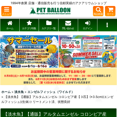
1994年創業 店舗・通信販売を行う信頼実績のアクアリウムショップ
メニュー
商品検索
カート
ホーム
カテゴリ特集
カテゴリ一覧
問い合わせ
ログイン
ホーム
>
淡水魚
>
エンゼルフィッシュ（ワイルド）
>
【淡水魚】【通販】アルタムエンゼル コロンビア産【３匹】(±3.5cm)(エンゼ
ルフィッシュ)(生体)トリートメント済、状態良好
【淡水魚】【通販】アルタムエンゼル コロンビア産