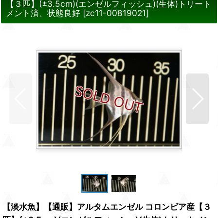
【３匹】(±3.5cm)(エンゼルフィッシュ)(生体)トリート
メント済、状態良好
[
zc11-00819021
]
【淡水魚】【通販】アルタムエンゼル コロンビア産【３