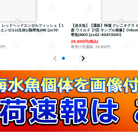
】レッドヘッドエンゼルフィッシュ【１
【淡水魚】【通販】特価 クレニキクラ 
エンゼル)(生体)(熱帯魚)NK
[
zc10-
産 ワイルド【1匹 サンプル画像】(±6cm)
帯魚)NKO
[
zc42-60413041
]
26,800
円
(税込)
0
円
希望小売価格
:
26,800
円