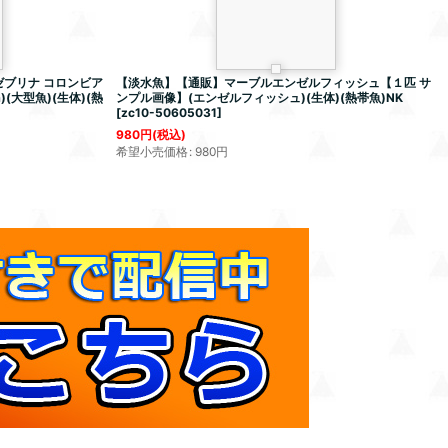
ゼブリナ コロンビア
【淡水魚】【通販】マーブルエンゼルフィッシュ【１匹 サ
(大型魚)(生体)(熱
ンプル画像】(エンゼルフィッシュ)(生体)(熱帯魚)NK
[
zc10-50605031
]
980
円
(税込)
希望小売価格
:
980
円