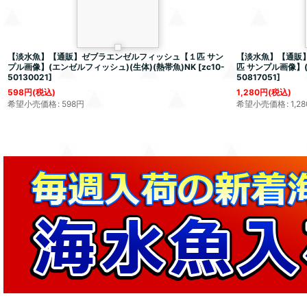
【淡水魚】【通販】ゼブラエンゼルフィッシュ【１匹 サン
【淡水魚】【通販
プル画像】(エンゼルフィッシュ)(生体)(熱帯魚)NK
[
zc10-
匹 サンプル画像】(
50130021
]
50817051
]
598
円
(税込)
1,280
円
(税込)
希望小売価格
:
598
円
希望小売価格
:
1,28