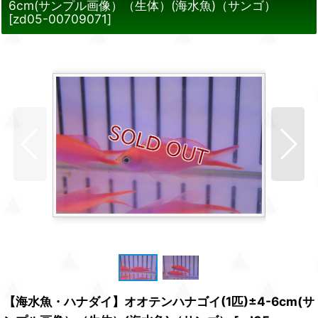
6cm(サンプル画像）（生体）(海水魚)（サンゴ）
[
zd05-00709071
]
【海水魚・ハナダイ】オオテンハナゴイ(1匹)±4-6cm(サ