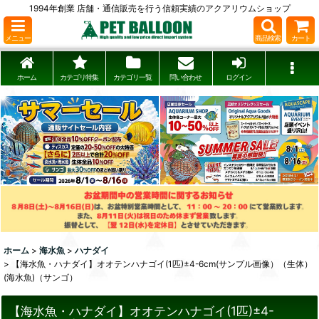
1994年創業 店舗・通信販売を行う信頼実績のアクアリウムショップ
メニュー
商品検索
カート
ホーム
カテゴリ特集
カテゴリ一覧
問い合わせ
ログイン
ホーム
>
海水魚
>
ハナダイ
>
【海水魚・ハナダイ】オオテンハナゴイ(1匹)±4-6cm(サンプル画像）（生体）
(海水魚)（サンゴ）
【海水魚・ハナダイ】オオテンハナゴイ(1匹)±4-