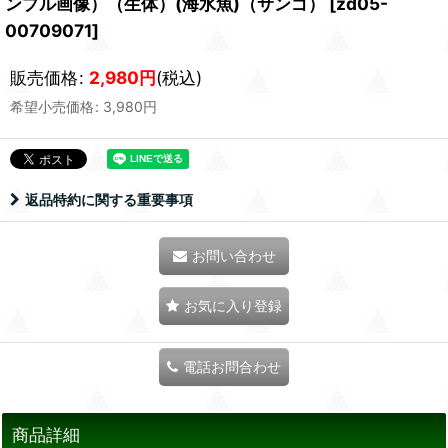
ンプル画像）（生体）(海水魚)（サンゴ）
[
zd05-
00709071
]
販売価格
:
2,980
円
(税込)
希望小売価格
:
3,980
円
返品特約に関する重要事項
お問い合わせ
お気に入り登録
電話お問合わせ
商品詳細