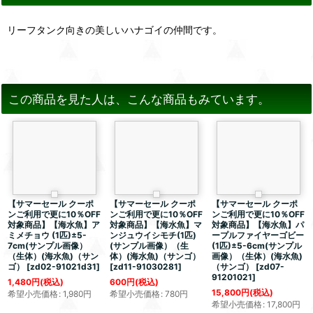
リーフタンク向きの美しいハナゴイの仲間です。
この商品を見た人は、こんな商品もみています。
【サマーセール クーポ
【サマーセール クーポ
【サマーセール クーポ
ンご利用で更に10％OFF
ンご利用で更に10％OFF
ンご利用で更に10％OFF
対象商品】【海水魚】ア
対象商品】【海水魚】マ
対象商品】【海水魚】パ
ミメチョウ (1匹)±5-
ンジュウイシモチ(1匹)
ープルファイヤーゴビー
7cm(サンプル画像）
(サンプル画像）（生
(1匹)±5-6cm(サンプル
（生体）(海水魚)（サン
体）(海水魚)（サンゴ）
画像）（生体）(海水魚)
ゴ）
[
zd02-91021d31
]
[
zd11-91030281
]
（サンゴ）
[
zd07-
91201021
]
1,480
円
(税込)
600
円
(税込)
15,800
円
(税込)
希望小売価格
:
1,980
円
希望小売価格
:
780
円
希望小売価格
:
17,800
円