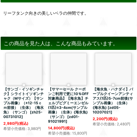
リーフタンク向きの美しいベラの仲間です。
この商品を見た人は、こんな商品もみています。
【サンゴ・イソギンチャ
【サマーセール クーポ
【海水魚・ハナダイ】パ
ク】シライトイソギンチ
ンご利用で更に10％OFF
ープルクイーンアンティ
ャク（Mサイズ）【サン
対象商品】【海水魚】チ
アス(1匹)5-7cm前後(サ
プル画像）（±12-15ｃ
ェルブピグミーエンゼル
ンプル画像）（生体）
ｍ前後）（生体）（海水
(1匹)±3-4cm(サンプル
(海水魚)
[
zd05-
魚）（サンゴ）
[
zh25-
画像）（生体）(海水魚)
10207021
]
00731012
]
（サンゴ）
[
zd01-
2,200
円
(税込)
91021991
]
2,980
円
(税込)
希望小売価格
:
2,480
円
14,800
円
(税込)
希望小売価格
:
3,980
円
希望小売価格
:
15,800
円