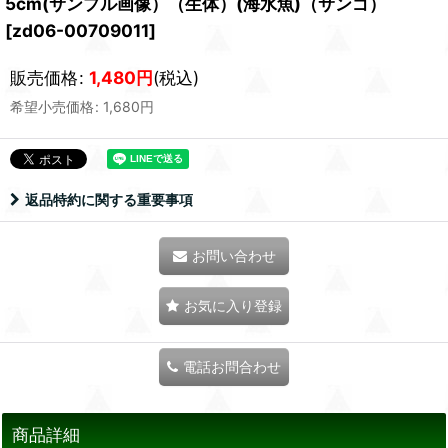
5cm(サンプル画像）（生体）(海水魚)（サンゴ）
[
zd06-00709011
]
販売価格
:
1,480
円
(税込)
希望小売価格
:
1,680
円
返品特約に関する重要事項
お問い合わせ
お気に入り登録
電話お問合わせ
商品詳細