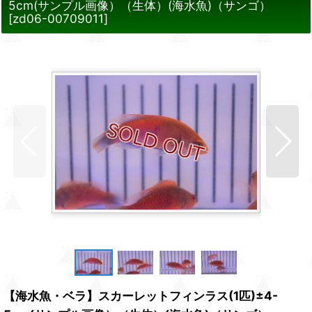
5cm(サンプル画像）（生体）(海水魚)（サンゴ）
[
zd06-00709011
]
【海水魚・ベラ】スカーレットフィンラス(1匹)±4-