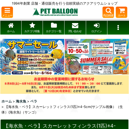
1994年創業 店舗・通信販売を行う信頼実績のアクアリウムショップ
メニュー
商品検索
カート
ホーム
カテゴリ特集
カテゴリ一覧
問い合わせ
ログイン
ホーム
>
海水魚
>
ベラ
>
【海水魚・ベラ】スカーレットフィンラス(1匹)±4-5cm(サンプル画像）（生
体）(海水魚)（サンゴ）
【海水魚・ベラ】スカーレットフィンラス(1匹)±4-