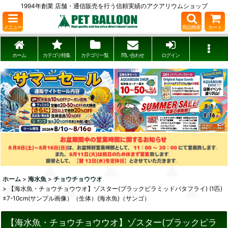
1994年創業 店舗・通信販売を行う信頼実績のアクアリウムショップ
メニュー
商品検索
カート
ホーム
カテゴリ特集
カテゴリ一覧
問い合わせ
ログイン
ホーム
>
海水魚
>
チョウチョウウオ
>
【海水魚・チョウチョウウオ】ゾスター(ブラックピラミッドバタフライ) (1匹)
±7-10cm(サンプル画像）（生体）(海水魚)（サンゴ）
【海水魚・チョウチョウウオ】ゾスター(ブラックピラ