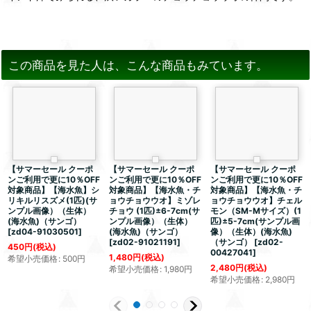
この商品を見た人は、こんな商品もみています。
【サマーセール クーポ
【サマーセール クーポ
【サマーセール クーポ
ンご利用で更に10％OFF
ンご利用で更に10％OFF
ンご利用で更に10％OFF
対象商品】【海水魚】シ
対象商品】【海水魚・チ
対象商品】【海水魚・チ
リキルリスズメ(1匹)(サ
ョウチョウウオ】ミゾレ
ョウチョウウオ】チェル
ンプル画像）（生体）
チョウ (1匹)±6-7cm(サ
モン（SM-Mサイズ）(1
(海水魚)（サンゴ）
ンプル画像）（生体）
匹)±5-7cm(サンプル画
[
zd04-91030501
]
(海水魚)（サンゴ）
像）（生体）(海水魚)
[
zd02-91021191
]
（サンゴ）
[
zd02-
450
円
(税込)
00427041
]
1,480
円
(税込)
希望小売価格
:
500
円
2,480
円
(税込)
希望小売価格
:
1,980
円
希望小売価格
:
2,980
円