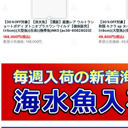
【30％OFF対象】【淡水魚】【通販】超激レア ウルトラシ
【30％OFF対象
ョートボディ ダトニオプラスワン ワイルド【個体販売】
和国 キクラ sp
(±5cm)(大型魚)(生体)(熱帯魚)NKO
[
ac36-60628020
]
(±8cm)(大型魚)(
168,000
円
(税込)
49,800
円
(税込)
希望小売価格
:
168,000
円
希望小売価格
:
49,