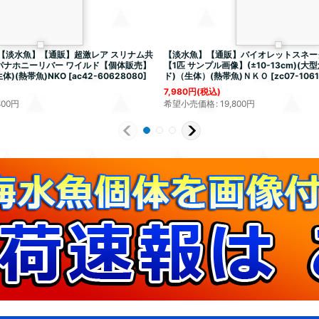
】【淡水魚】【通販】超激レア スリナム共
【淡水魚】【通販】バイオレットスネー
 タパナホニーリバー ワイルド【個体販売】
【1匹 サンプル画像】(±10-13cm)(
生体)(熱帯魚)NKO
[
ac42-60628080
]
ド)（生体）(熱帯魚)ＮＫＯ
[
zc07-106
7,980
円
(税込)
800
円
希望小売価格
:
19,800
円