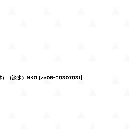
体）（淡水）NKO
[
zc06-00307031
]