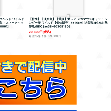
クヘッド ワイルド
【特売】【淡水魚】【通販】激レア メガマウスキャット シ
大型魚・スネークヘッ
ングー産 ワイルド【個体販売】(±14cm)(大型魚)(生体)(熱
10061
]
帯魚)NKO
[
ac38-60308180
]
29,800
円
(税込)
希望小売価格
:
59,800
円