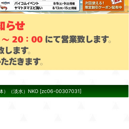
体）（淡水）NKO
[
zc06-00307031
]