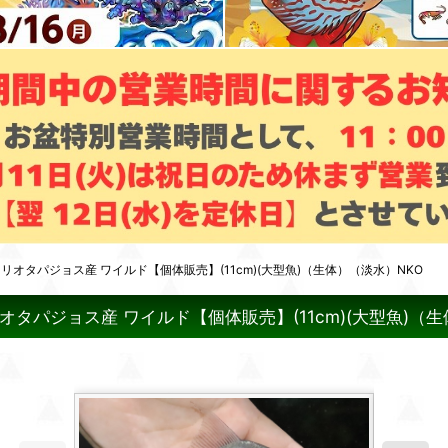
オタパジョス産 ワイルド【個体販売】(11cm)(大型魚)（生体）（淡水）NKO
タパジョス産 ワイルド【個体販売】(11cm)(大型魚)（生