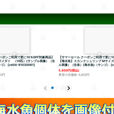
ーポンご利用で更に10％OFF対象商品】
【サマーセール クーポンご利用で更に10
メダイ （10匹）(サンプル画像）（生
【海水魚】スカンクシュリンプ Mサイズ
ンゴ）
[
zd04-91030061
]
ル画像）（生体）(海水魚)（サンゴ）
[
z
5,600
円
(税込)
80
円
希望小売価格
:
6,600
円