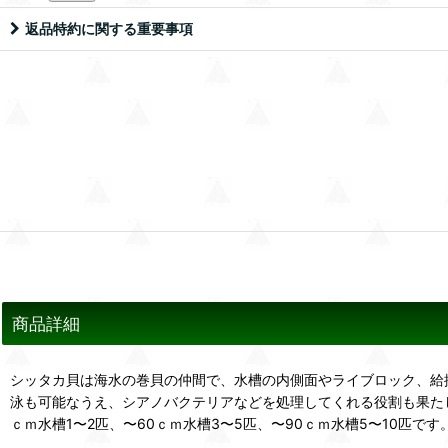
返品特約に関する重要事項
商品詳細
シッタカ貝は海水の巻貝の仲間で、水槽の内側面やライブロック、給
泳も可能なうえ、シアノバクテリアなどを処理してくれる役割も果たし
ｃｍ水槽1〜2匹、〜60ｃｍ水槽3〜5匹、〜90ｃｍ水槽5〜10匹