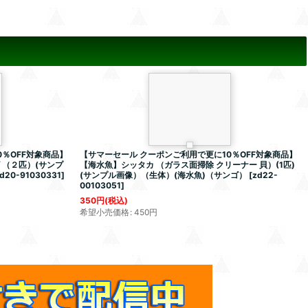
％OFF対象商品】
【サマーセール クーポンご利用で更に10％OFF対象商品】
 （２匹）(サンプ
【海水魚】シッタカ （ガラス面掃除 クリーナー 貝）(1匹)
d20-91030331
]
(サンプル画像）（生体）(海水魚)（サンゴ）
[
zd22-
00103051
]
350
円
(税込)
希望小売価格
:
450
円