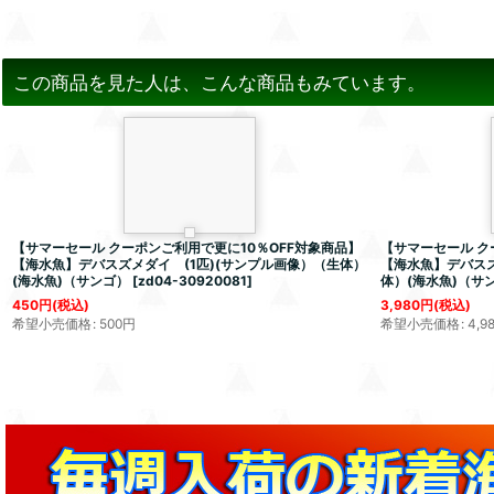
この商品を見た人は、こんな商品もみています。
【サマーセール クーポンご利用で更に10％OFF対象商品】
【サマーセール ク
【海水魚】デバスズメダイ (1匹)(サンプル画像）（生体）
【海水魚】デバスズ
(海水魚)（サンゴ）
[
zd04-30920081
]
体）(海水魚)（サ
450
円
(税込)
3,980
円
(税込)
希望小売価格
:
500
円
希望小売価格
:
4,9