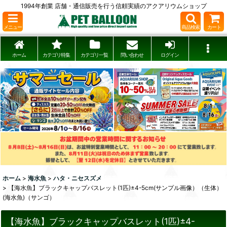
1994年創業 店舗・通信販売を行う信頼実績のアクアリウムショップ
メニュー
商品検索
カート
ホーム
カテゴリ特集
カテゴリ一覧
問い合わせ
ログイン
ホーム
>
海水魚
>
ハタ・ニセスズメ
>
【海水魚】ブラックキャップバスレット(1匹)±4-5cm(サンプル画像）（生体）
(海水魚)（サンゴ）
【海水魚】ブラックキャップバスレット(1匹)±4-