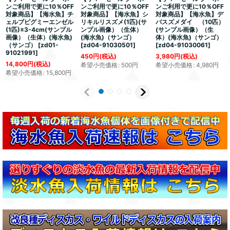
ンご利用で更に10％OFF
ンご利用で更に10％OFF
ンご利用で更に10％OFF
対象商品】【海水魚】チ
対象商品】【海水魚】シ
対象商品】【海水魚】デ
ェルブピグミーエンゼル
リキルリスズメ(1匹)(サ
バスズメダイ （10匹）
(1匹)±3-4cm(サンプル
ンプル画像）（生体）
(サンプル画像）（生
画像）（生体）(海水魚)
(海水魚)（サンゴ）
体）(海水魚)（サンゴ）
（サンゴ）
[
zd01-
[
zd04-91030501
]
[
zd04-91030061
]
91021991
]
450
円
(税込)
3,980
円
(税込)
14,800
円
(税込)
希望小売価格
:
500
円
希望小売価格
:
4,980
円
希望小売価格
:
15,800
円