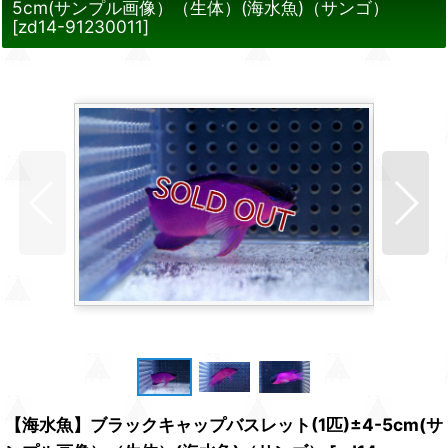
5cm(サンプル画像）（生体）(海水魚)（サンゴ）
[
zd14-91230011
]
【海水魚】ブラックキャップバスレット(1匹)±4-5cm(サ