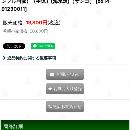
ンプル画像）（生体）(海水魚)（サンゴ）
[
zd14-
91230011
]
販売価格
:
19,800
円
(税込)
希望小売価格
:
20,800
円
返品特約に関する重要事項
お問い合わせ
お気に入り登録
電話お問合わせ
商品詳細