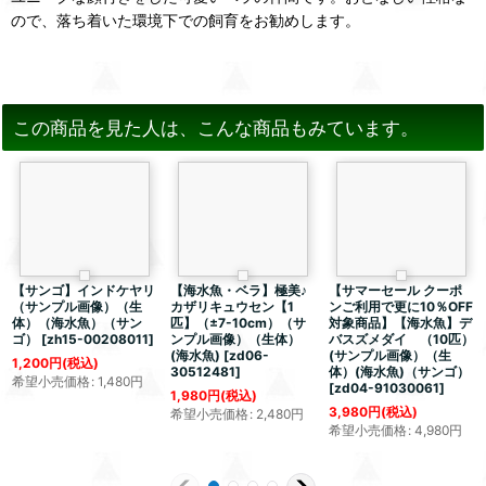
ので、落ち着いた環境下での飼育をお勧めします。
この商品を見た人は、こんな商品もみています。
【サンゴ】インドケヤリ
【海水魚・ベラ】極美♪
【サマーセール クーポ
（サンプル画像）（生
カザリキュウセン【1
ンご利用で更に10％OFF
体）（海水魚）（サン
匹】（±7-10cm）（サ
対象商品】【海水魚】デ
ゴ）
[
zh15-00208011
]
ンプル画像）（生体）
バスズメダイ （10匹）
(海水魚)
[
zd06-
(サンプル画像）（生
1,200
円
(税込)
30512481
]
体）(海水魚)（サンゴ）
希望小売価格
:
1,480
円
[
zd04-91030061
]
1,980
円
(税込)
3,980
円
(税込)
希望小売価格
:
2,480
円
希望小売価格
:
4,980
円