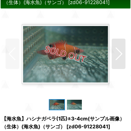
（生体）(海水魚)（サンゴ）
[
zd06-91228041
]
【海水魚】ハシナガベラ(1匹)±3-4cm(サンプル画像）
（生体）(海水魚)（サンゴ）
[
zd06-91228041
]