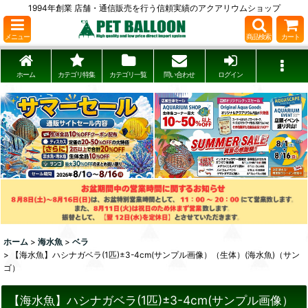
1994年創業 店舗・通信販売を行う信頼実績のアクアリウムショップ
メニュー
商品検索
カート
ホーム
カテゴリ特集
カテゴリ一覧
問い合わせ
ログイン
ホーム
>
海水魚
>
ベラ
>
【海水魚】ハシナガベラ(1匹)±3-4cm(サンプル画像）（生体）(海水魚)（サン
ゴ）
【海水魚】ハシナガベラ(1匹)±3-4cm(サンプル画像）