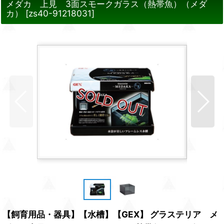
メダカ 上見 3面スモークガラス（熱帯魚）（メダ
カ）
[
zs40-91218031
]
【飼育用品・器具】【水槽】【GEX】 グラステリア メ