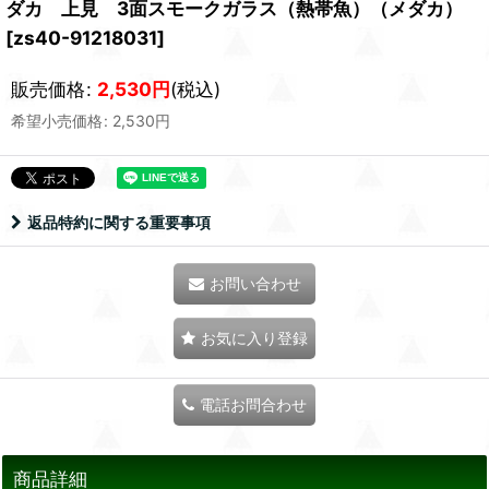
ダカ 上見 3面スモークガラス（熱帯魚）（メダカ）
[
zs40-91218031
]
販売価格
:
2,530
円
(税込)
希望小売価格
:
2,530
円
返品特約に関する重要事項
お問い合わせ
お気に入り登録
電話お問合わせ
商品詳細