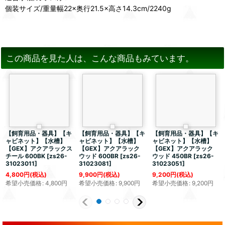
個装サイズ/重量幅22×奥行21.5×高さ14.3cm/2240g
この商品を見た人は、こんな商品もみています。
【飼育用品・器具】【キ
【飼育用品・器具】【キ
【飼育用品・器具】【キ
ャビネット】【水槽】
ャビネット】【水槽】
ャビネット】【水槽】
【GEX】アクアラックス
【GEX】アクアラック
【GEX】アクアラック
チール 600BK
[
zs26-
ウッド 600BR
[
zs26-
ウッド 450BR
[
zs26-
31023011
]
31023081
]
31023051
]
4,800
円
(税込)
9,900
円
(税込)
9,200
円
(税込)
希望小売価格
:
4,800
円
希望小売価格
:
9,900
円
希望小売価格
:
9,200
円