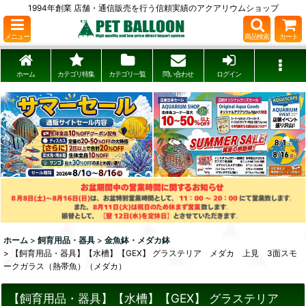
1994年創業 店舗・通信販売を行う信頼実績のアクアリウムショップ
メニュー
商品検索
カート
ホーム
カテゴリ特集
カテゴリ一覧
問い合わせ
ログイン
ホーム
>
飼育用品・器具
>
金魚鉢・メダカ鉢
>
【飼育用品・器具】【水槽】【GEX】 グラステリア メダカ 上見 3面スモ
ークガラス（熱帯魚）（メダカ）
【飼育用品・器具】【水槽】【GEX】 グラステリア