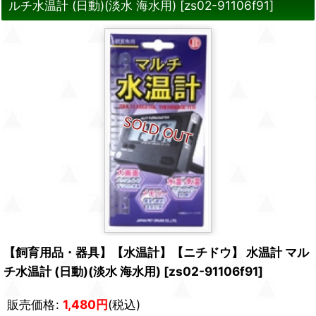
ルチ水温計 (日動)(淡水 海水用)
[
zs02-91106f91
]
【飼育用品・器具】【水温計】【ニチドウ】 水温計 マル
チ水温計 (日動)(淡水 海水用)
[
zs02-91106f91
]
販売価格
:
1,480
円
(税込)