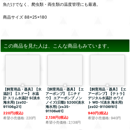
魚だけでなく、爬虫類・両生類の温度管理にも最適。
商品サイズ 88×25×180
この商品を見た人は、こんな商品もみています。
【飼育用品・器具】【水
【飼育用品・器具】【エ
【飼育用品・器具】【エ
温計】【スドー】 水温
アーポンプ】【ニチド
アーポンプ】【テトラ】
計 スリム水温計 S(淡水
ウ】 エアーポンプ ノン
デジタル水温計 ホワイ
海水用)
[
zs02-
ノイズ(日動) S200(淡水
ト WD-1(淡水 海水用)
91106g21
]
海水用)
[
zs35-
[
zs02-91106f61
]
91106e61
]
220
円
(税込)
940
円
(税込)
2,138
円
(税込)
希望小売価格
:
220
円
希望小売価格
:
940
円
希望小売価格
:
2,138
円