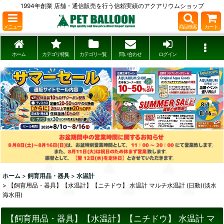
1994年創業 店舗・通信販売を行う信頼実績のアクアリウムショップ
メニュー
商品検索
カート
ホーム
カテゴリ特集
カテゴリ一覧
問い合わせ
ログイン
ホーム
>
飼育用品・器具
>
水温計
>
【飼育用品・器具】【水温計】【ニチドウ】 水温計 マルチ水温計 (日動)(淡水
海水用)
【飼育用品・器具】【水温計】【ニチドウ】 水温計 マ