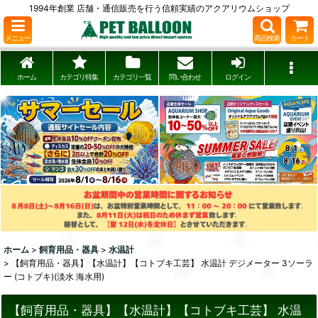
1994年創業 店舗・通信販売を行う信頼実績のアクアリウムショップ
メニュー
商品検索
カート
ホーム
カテゴリ特集
カテゴリ一覧
問い合わせ
ログイン
ホーム
>
飼育用品・器具
>
水温計
>
【飼育用品・器具】【水温計】【コトブキ工芸】 水温計 デジメーター 3ソーラ
ー (コトブキ)(淡水 海水用)
【飼育用品・器具】【水温計】【コトブキ工芸】 水温