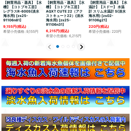
【飼育用品・器具】【水
【飼育用品・器具】【水
【飼育用品・器具】【水
槽】【コトブキ工芸】
槽】【コトブキ工芸】
温計】【スドー】 水温
レグラスR-600S(淡水
AQXT CUTE 22（アク
計 スリム水温計 S(淡水
海水用)
[
zs25-
ストキュート22）(淡水
海水用)
[
zs02-
91106n81
]
海水用)
[
zs25-
91106g21
]
91106n31
]
9,155
円
(税込)
220
円
(税込)
6,215
円
(税込)
希望小売価格
:
9,155
円
希望小売価格
:
220
円
希望小売価格
:
6,215
円