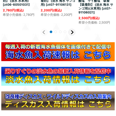
剤】 (淡水 水草用)
着剤】 (淡水 海水 サンゴ
酸塩 ケイ酸塩 吸着
[
zt06-60501031
]
用)
[
zt07-91106131
]
【吸着剤】 (淡水 海水 サ
ンゴ用)(水草用)
[
zt07-
2,780
円
(税込)
2,200
円
(税込)
91106021
]
希望小売価格
:
2,780
円
希望小売価格
:
2,200
円
2,500
円
(税込)
希望小売価格
:
2,500
円