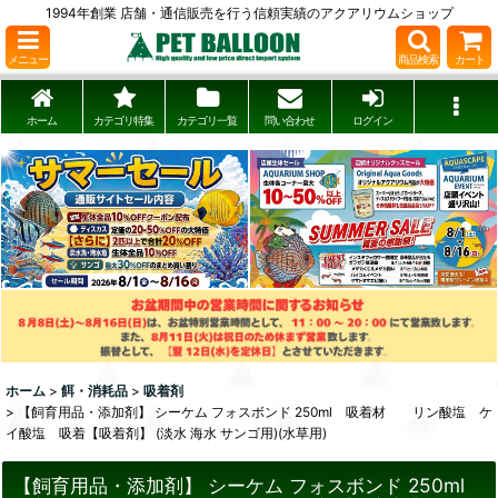
1994年創業 店舗・通信販売を行う信頼実績のアクアリウムショップ
メニュー
商品検索
カート
ホーム
カテゴリ特集
カテゴリ一覧
問い合わせ
ログイン
ホーム
>
餌・消耗品
>
吸着剤
>
【飼育用品・添加剤】 シーケム フォスボンド 250ml 吸着材 リン酸塩 ケ
イ酸塩 吸着【吸着剤】 (淡水 海水 サンゴ用)(水草用)
【飼育用品・添加剤】 シーケム フォスボンド 250ml