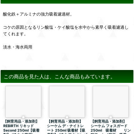
酸化鉄＋アルミナの強力吸着濾過材。
コケの原因となるリン酸塩・ケイ酸塩を水中から素早く吸着濾過し
てくれます。
淡水・海水両用
この商品を見た人は、こんな商品もみています。
【飼育用品・添加剤】
【飼育用品・添加剤】
【飼育用品・添加剤】
REBIRTH リキッド
シーケム デ・ナイトレ
シーケム フォスガード
Second 250ml【吸着
ート 250ml 吸着材【吸
250ml 吸着材 リン