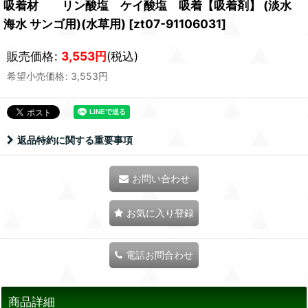
吸着材 リン酸塩 ケイ酸塩 吸着【吸着剤】 (淡水
海水 サンゴ用)(水草用)
[
zt07-91106031
]
販売価格
:
3,553
円
(税込)
希望小売価格
:
3,553
円
返品特約に関する重要事項
お問い合わせ
お気に入り登録
電話お問合わせ
商品詳細