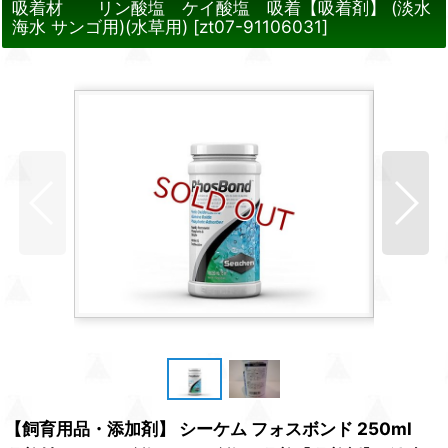
吸着材 リン酸塩 ケイ酸塩 吸着【吸着剤】 (淡水
海水 サンゴ用)(水草用)
[
zt07-91106031
]
【飼育用品・添加剤】 シーケム フォスボンド 250ml