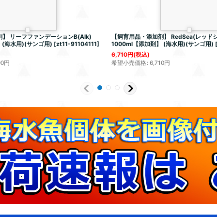
】 リーフファンデーションB(Alk)
【飼育用品・添加剤】 RedSea(レッドシー
 (海水用)(サンゴ用)
[
zt11-91104111
]
1000ml【添加剤】 (海水用)(サンゴ用)
6,710
円
(税込)
90
円
希望小売価格
:
6,710
円