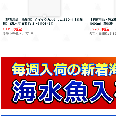
【飼育用品・添加剤】 クイックカルシウム 250ml【添加
【飼育用品・添加剤
剤】 (海水用)(餌)
[
zt11-91103451
]
1000ml【添加剤】
1,771
円
(税込)
5,390
円
(税込)
希望小売価格
:
1,771
円
希望小売価格
:
5,3