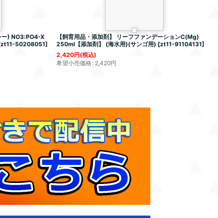
) NO3:PO4-X
【飼育用品・添加剤】 リーフファンデーションC(Mg)
[
zt11-50208051
]
250ml【添加剤】 (海水用)(サンゴ用)
[
zt11-91104131
]
2,420
円
(税込)
希望小売価格
:
2,420
円