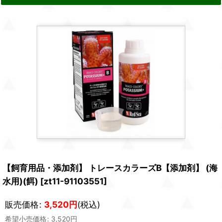
【飼育用品・添加剤】 トレースカラーズB【添加剤】 (海
水用)(餌)
[
zt11-91103551
]
販売価格
:
3,520
円
(税込)
希望小売価格
:
3,520
円