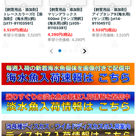
【飼育用品・添加剤】
【飼育用品・添加剤】
【飼育用品・添加剤】
トレースカラーズC【添
マリンデラックス
アイプタシアX(海水用)
加剤】 (海水用)(餌)
500ml【サンゴ用餌】
(サンゴ用)
[
zt14-
[
zt11-91103561
]
(海水用)(餌)
[
zt05-
91104511
]
91103381
]
3,520
円
(税込)
3,520
円
(税込)
4,290
円
(税込)
希望小売価格
:
3,520
円
希望小売価格
:
3,520
円
希望小売価格
:
4,290
円