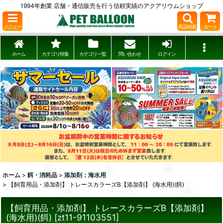
1994年創業 店舗・通信販売を行う信頼実績のアクアリウムショップ
メニュー
商品検索
カート
ホーム
カテゴリ特集
カテゴリ一覧
問い合わせ
ログイン
ホーム
>
餌・消耗品
>
添加剤：海水用
>
【飼育用品・添加剤】 トレースカラーズB【添加剤】 (海水用)(餌)
【飼育用品・添加剤】 トレースカラーズB【添加剤】
(海水用)(餌)
[
zt11-91103551
]