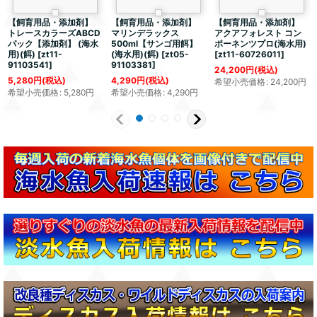
【飼育用品・添加剤】
【飼育用品・添加剤】
【飼育用品・添加剤】
トレースカラーズABCD
マリンデラックス
アクアフォレスト コン
パック【添加剤】 (海水
500ml【サンゴ用餌】
ポーネンツプロ(海水用)
用)(餌)
[
zt11-
(海水用)(餌)
[
zt05-
[
zt11-60726011
]
91103541
]
91103381
]
24,200
円
(税込)
5,280
円
(税込)
4,290
円
(税込)
希望小売価格
:
24,200
円
希望小売価格
:
5,280
円
希望小売価格
:
4,290
円