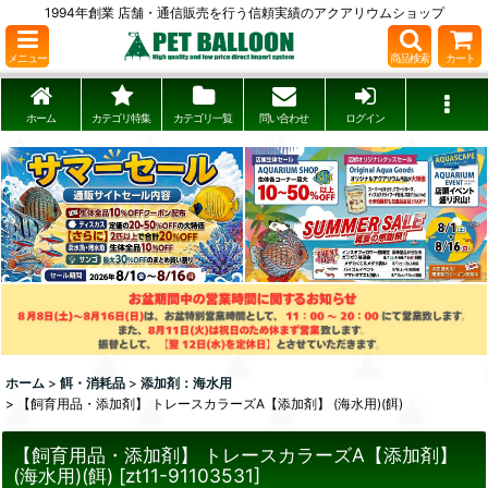
1994年創業 店舗・通信販売を行う信頼実績のアクアリウムショップ
メニュー
商品検索
カート
ホーム
カテゴリ特集
カテゴリ一覧
問い合わせ
ログイン
ホーム
>
餌・消耗品
>
添加剤：海水用
>
【飼育用品・添加剤】 トレースカラーズA【添加剤】 (海水用)(餌)
【飼育用品・添加剤】 トレースカラーズA【添加剤】
(海水用)(餌)
[
zt11-91103531
]