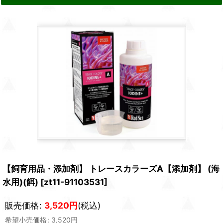
【飼育用品・添加剤】 トレースカラーズA【添加剤】 (海
水用)(餌)
[
zt11-91103531
]
販売価格
:
3,520
円
(税込)
希望小売価格
:
3,520
円