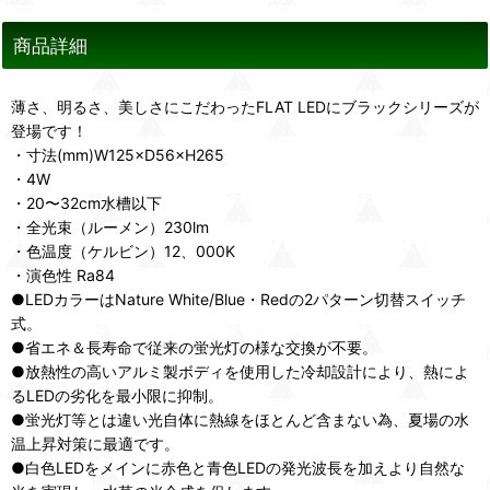
商品詳細
薄さ、明るさ、美しさにこだわったFLAT LEDにブラックシリーズが
登場です！
・寸法(mm)W125×D56×H265
・4W
・20〜32cm水槽以下
・全光束（ルーメン）230lm
・色温度（ケルビン）12、000K
・演色性 Ra84
●LEDカラーはNature White/Blue・Redの2パターン切替スイッチ
式。
●省エネ＆長寿命で従来の蛍光灯の様な交換が不要。
●放熱性の高いアルミ製ボディを使用した冷却設計により、熱によ
るLEDの劣化を最小限に抑制。
●蛍光灯等とは違い光自体に熱線をほとんど含まない為、夏場の水
温上昇対策に最適です。
●白色LEDをメインに赤色と青色LEDの発光波長を加えより自然な