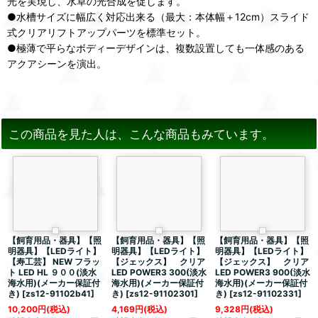
光を実現し、水草の光合成を促します。
●水槽サイズに幅広く対応出来る（最大：本体幅＋12cm）スライド
式クリアリフトアップパーツを標準セット。
●極薄で平らなボディーデザインは、複数設置しても一体感のある
アクアシーンを演出。
この商品を見た人は、こんな商品もみています。
【飼育用品・器具】【照
【飼育用品・器具】【照
【飼育用品・器具】【照
明器具】【LEDライト】
明器具】【LEDライト】
明器具】【LEDライト】
【寿工芸】 NEW フラッ
【ジェックス】 クリア
【ジェックス】 クリア
ト LED HL ９００(淡水
LED POWER3 300(淡水
LED POWER3 900(淡水
海水用)(メーカー保証付
海水用)(メーカー保証付
海水用)(メーカー保証付
き)
[
zs12-91102b41
]
き)
[
zs12-91102301
]
き)
[
zs12-91102331
]
10,200
円
(税込)
4,169
円
(税込)
9,328
円
(税込)