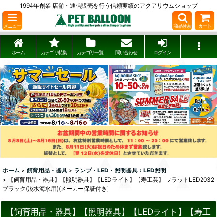
1994年創業 店舗・通信販売を行う信頼実績のアクアリウムショップ
メニュー
商品検索
カート
ホーム
カテゴリ特集
カテゴリ一覧
問い合わせ
ログイン
ホーム
>
飼育用品・器具
>
ランプ・LED・照明器具：LED照明
>
【飼育用品・器具】【照明器具】【LEDライト】【寿工芸】 フラットLED2032
ブラック(淡水海水用)(メーカー保証付き)
【飼育用品・器具】【照明器具】【LEDライト】【寿工