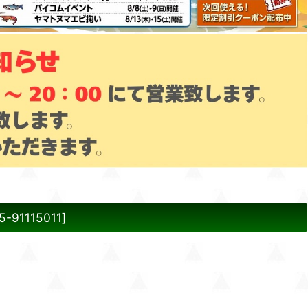
5-91115011
]