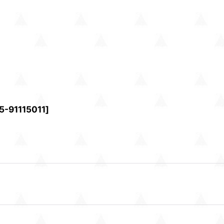
5-91115011
]