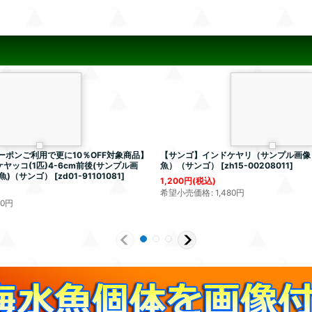
ーポンご利用で更に10％OFF対象商品】
【サンゴ】インドケヤリ（サンプル画像
ヤッコ(1匹)4-6cm前後(サンプル画
魚）（サンゴ）
[
zh15-00208011
]
魚)（サンゴ）
[
zd01-91101081
]
1,200
円
(税込)
希望小売価格
:
1,480
円
00
円