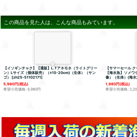
この商品を見た人は、こんな商品もみています。
【イソギンチャク】【通販】L.Tアネモネ（ライトグリー
【サマーセール ク
ン）Lサイズ（個体販売）（±15-20cm)（生体）（サン
【海水魚】ソメワケ
ゴ）
[
zh25-51102171
]
像）（生体）(海水
5,980
円
(税込)
1,980
円
(税込)
希望小売価格
:
6,980
円
希望小売価格
:
2,2