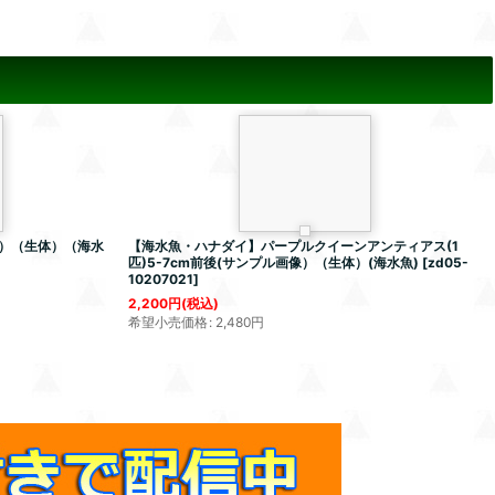
）（生体）（海水
【海水魚・ハナダイ】パープルクイーンアンティアス(1
匹)5-7cm前後(サンプル画像）（生体）(海水魚)
[
zd05-
10207021
]
2,200
円
(税込)
希望小売価格
:
2,480
円