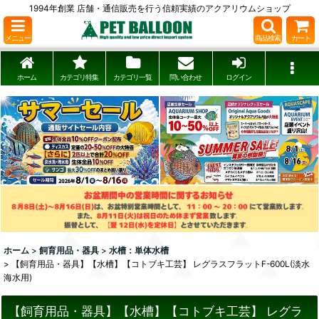
1994年創業 店舗・通信販売を行う信頼実績のアクアリウムショップ
メニュー
商品検索
カート
ホーム
カテゴリ特集
カテゴリ一覧
問い合わせ
ログイン
ホーム
>
飼育用品・器具
>
水槽：単体水槽
>
【飼育用品・器具】【水槽】【コトブキ工芸】 レグラスフラットF-600L(淡水
海水用)
【飼育用品・器具】【水槽】【コトブキ工芸】 レグラ