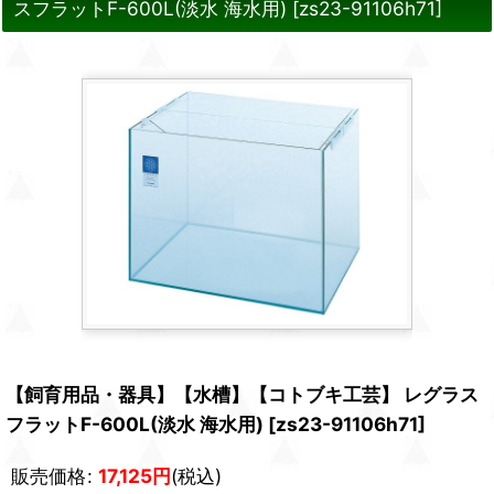
スフラットF-600L(淡水 海水用)
[
zs23-91106h71
]
【飼育用品・器具】【水槽】【コトブキ工芸】 レグラス
フラットF-600L(淡水 海水用)
[
zs23-91106h71
]
販売価格
:
17,125
円
(税込)