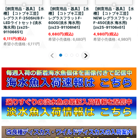
【飼育用品・器具】【水
【飼育用品・器具】【水
【飼育用品・器具】【水
槽】【コトブキ工芸】
槽】【コトブキ工芸】
槽】【コトブキ工芸】
レグラス F-250SH/B F-
レグラスフラットF-
NEW レグラスフラット
LEDライトセット(淡水
600S(淡水 海水用)
F-450(淡水 海水用)
海水用)
[
zs25-
[
zs23-91106h61
]
[
zs25-91106n51
]
91106651
]
6,680
円
(税込)
4,980
円
(税込)
6,111
円
(税込)
希望小売価格
:
6,680
円
希望小売価格
:
4,980
円
希望小売価格
:
6,111
円