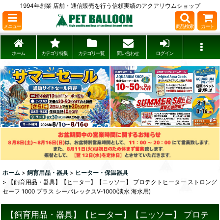
1994年創業 店舗・通信販売を行う信頼実績のアクアリウムショップ
メニュー
商品検索
カート
ホーム
カテゴリ特集
カテゴリ一覧
問い合わせ
ログイン
ホーム
>
飼育用品・器具
>
ヒーター・保温器具
>
【飼育用品・器具】【ヒーター】【ニッソー】 プロテクトヒーター ストロング
セーフ 1000 プラス シーパレックスV-1000(淡水 海水用)
【飼育用品・器具】【ヒーター】【ニッソー】 プロテ