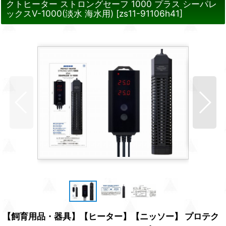
クトヒーター ストロングセーフ 1000 プラス シーパレ
ックスV-1000(淡水 海水用)
[
zs11-91106h41
]
【飼育用品・器具】【ヒーター】【ニッソー】 プロテク