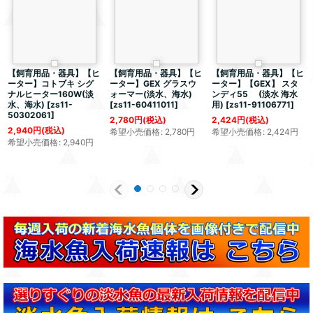
【飼育用品・器具】【ヒ
【飼育用品・器具】【ヒ
【飼育用品・器具】【ヒ
ーター】コトブキ シグ
ーター】GEX グラスウ
ーター】【GEX】 スタ
ナルヒーター160W(淡
ォーマー(淡水、海水)
ンディ55 (淡水 海水
水、海水)
[
zs11-
[
zs11-60411011
]
用)
[
zs11-91106771
]
50302061
]
2,780
円
(税込)
2,424
円
(税込)
2,940
円
(税込)
希望小売価格
:
2,780
円
希望小売価格
:
2,424
円
希望小売価格
:
2,940
円