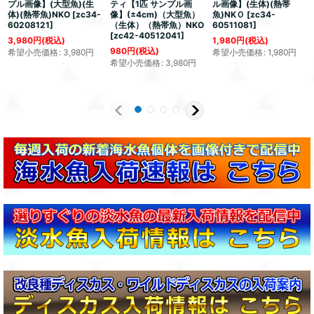
プル画像】(大型魚)(生
ティ【1匹 サンプル画
ル画像】(生体)(熱帯
体)(熱帯魚)NKO
[
zc34-
像】(±4cm)（大型魚）
魚)NKＯ
[
zc34-
60208121
]
（生体）（熱帯魚）NKO
60511081
]
[
zc42-40512041
]
3,980
円
(税込)
1,980
円
(税込)
980
円
(税込)
希望小売価格
:
3,980
円
希望小売価格
:
1,980
円
希望小売価格
:
3,980
円