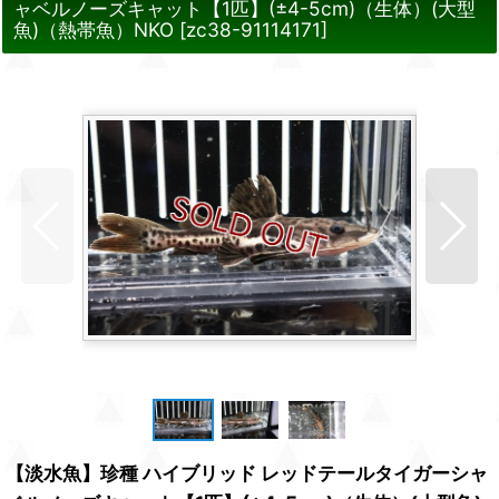
ャベルノーズキャット【1匹】(±4-5cm)（生体）(大型
魚)（熱帯魚）NKO
[
zc38-91114171
]
【淡水魚】珍種 ハイブリッド レッドテールタイガーシャ