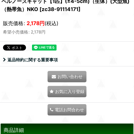
ベルノーズキャット【1匹】(±4-5cm)（生体）(大型魚)
（熱帯魚）NKO
[
zc38-91114171
]
販売価格
:
2,178
円
(税込)
希望小売価格
:
2,178
円
返品特約に関する重要事項
お問い合わせ
お気に入り登録
電話お問合わせ
商品詳細