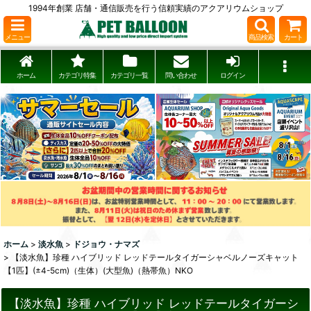
1994年創業 店舗・通信販売を行う信頼実績のアクアリウムショップ
メニュー
商品検索
カート
ホーム
カテゴリ特集
カテゴリ一覧
問い合わせ
ログイン
ホーム
>
淡水魚
>
ドジョウ・ナマズ
>
【淡水魚】珍種 ハイブリッド レッドテールタイガーシャベルノーズキャット
【1匹】(±4-5cm)（生体）(大型魚)（熱帯魚）NKO
【淡水魚】珍種 ハイブリッド レッドテールタイガーシ