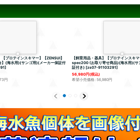
【プロテインスキマー】【ZENSUI】
【飼育用品・器具】【プロテインスキマー】
1台】(海水用)(サンゴ用)(メーカー保証付
spec200 (お取り寄せ商品)(海水用)(
391
]
証付き)
[
zs07-91103291
]
56,980
円
(税込)
573
円
希望小売価格
:
56,980
円