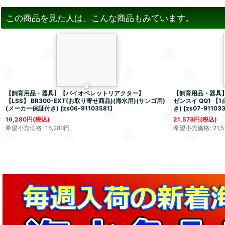
この商品を見た人は、こんな商品もみています。
【飼育用品・器具】【バイオペレットリアクター】
【飼育用品・器具】
【LSS】 BR300-EXT(お取り寄せ商品)(海水用)(サンゴ用)
ゼンスイ QQ1 【
(メーカー保証付き)
[
zs06-91103581
]
き)
[
zs07-91103
16,280
円
(税込)
21,573
円
(税込)
希望小売価格
:
16,280
円
希望小売価格
:
21,