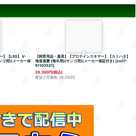
【LSS】 V-
【飼育用品・器具】【プロテインスキマー】【カミハタ】
サンゴ用)(メーカー保
海道達磨 (海水用)(サンゴ用)(メーカー保証付き)
[
zs07-
91103521
]
26,300
円
(税込)
希望小売価格
:
26,300
円