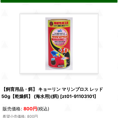
【飼育用品・餌】 キョーリン マリンプロス レッド
50g【乾燥餌】 (海水用)(餌)
[
zt01-91103101
]
販売価格
:
800
円
(税込)
希望小売価格
:
800
円