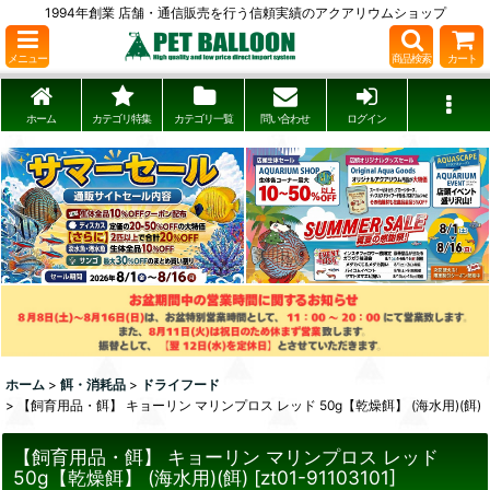
1994年創業 店舗・通信販売を行う信頼実績のアクアリウムショップ
メニュー
商品検索
カート
ホーム
カテゴリ特集
カテゴリ一覧
問い合わせ
ログイン
ホーム
>
餌・消耗品
>
ドライフード
>
【飼育用品・餌】 キョーリン マリンプロス レッド 50g【乾燥餌】 (海水用)(餌)
【飼育用品・餌】 キョーリン マリンプロス レッド
50g【乾燥餌】 (海水用)(餌)
[
zt01-91103101
]