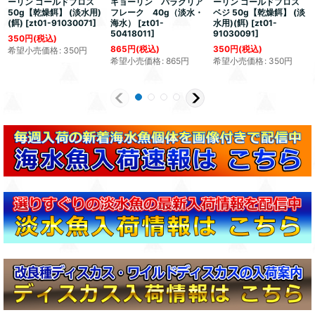
ーリン ゴールドプロス
キョーリン パラクリア
ーリン ゴールドプロス
50g【乾燥餌】 (淡水用)
フレーク 40g（淡水・
ベジ 50g【乾燥餌】 (淡
(餌)
[
zt01-91030071
]
海水）
[
zt01-
水用)(餌)
[
zt01-
50418011
]
91030091
]
350
円
(税込)
865
円
(税込)
350
円
(税込)
希望小売価格
:
350
円
希望小売価格
:
865
円
希望小売価格
:
350
円