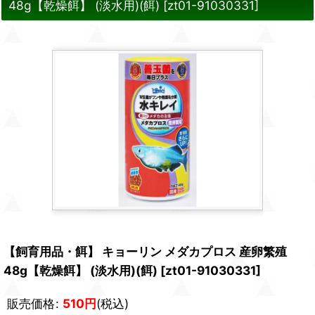
48g【乾燥餌】 (淡水用)(餌)
[
zt01-91030331
]
【飼育用品・餌】 キョーリン メダカプロス 産卵繁殖
48g【乾燥餌】 (淡水用)(餌)
[
zt01-91030331
]
販売価格
:
510
円
(税込)