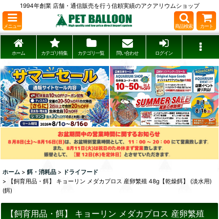
1994年創業 店舗・通信販売を行う信頼実績のアクアリウムショップ
メニュー
商品検索
カート
ホーム
カテゴリ特集
カテゴリ一覧
問い合わせ
ログイン
ホーム
>
餌・消耗品
>
ドライフード
>
【飼育用品・餌】 キョーリン メダカプロス 産卵繁殖 48g【乾燥餌】 (淡水用)
(餌)
【飼育用品・餌】 キョーリン メダカプロス 産卵繁殖