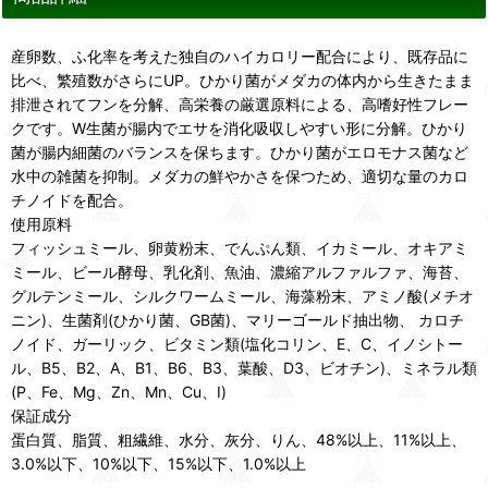
産卵数、ふ化率を考えた独自のハイカロリー配合により、既存品に
比べ、繁殖数がさらにUP。ひかり菌がメダカの体内から生きたまま
排泄されてフンを分解、高栄養の厳選原料による、高嗜好性フレー
クです。W生菌が腸内でエサを消化吸収しやすい形に分解。ひかり
菌が腸内細菌のバランスを保ちます。ひかり菌がエロモナス菌など
水中の雑菌を抑制。メダカの鮮やかさを保つため、適切な量のカロ
チノイドを配合。
使用原料
フィッシュミール、卵黄粉末、でんぷん類、イカミール、オキアミ
ミール、ビール酵母、乳化剤、魚油、濃縮アルファルファ、海苔、
グルテンミール、シルクワームミール、海藻粉末、アミノ酸(メチオ
ニン)、生菌剤(ひかり菌、GB菌)、マリーゴールド抽出物、 カロチ
ノイド、ガーリック、ビタミン類(塩化コリン、E、C、イノシトー
ル、B5、B2、A、B1、B6、B3、葉酸、D3、ビオチン)、ミネラル類
(P、Fe、Mg、Zn、Mn、Cu、I)
保証成分
蛋白質、脂質、粗繊維、水分、灰分、りん、48%以上、11%以上、
3.0%以下、10%以下、15%以下、1.0%以上