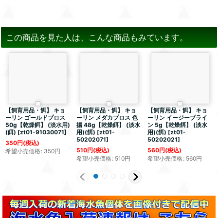
この商品を見た人は、こんな商品もみています。
【飼育用品・餌】 キョ
【飼育用品・餌】 キョ
【飼育用品・餌】 キョ
ーリン ゴールドプロス
ーリン メダカプロス 色
ーリン イージーブライ
50g【乾燥餌】 (淡水用)
揚 48g【乾燥餌】 (淡水
ン 5g【乾燥餌】 (淡水
(餌)
[
zt01-91030071
]
用)(餌)
[
zt01-
用)(餌)
[
zt01-
50202071
]
50202021
]
350
円
(税込)
510
円
(税込)
560
円
(税込)
希望小売価格
:
350
円
希望小売価格
:
510
円
希望小売価格
:
560
円