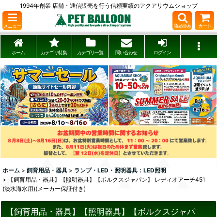
1994年創業 店舗・通信販売を行う信頼実績のアクアリウムショップ
メニュー
商品検索
カート
ホーム
カテゴリ特集
カテゴリ一覧
問い合わせ
ログイン
ホーム
>
飼育用品・器具
>
ランプ・LED・照明器具：LED照明
>
【飼育用品・器具】【照明器具】【ボルクスジャパン】 レディオアーチ451
(淡水海水用)(メーカー保証付き)
【飼育用品・器具】【照明器具】【ボルクスジャパ