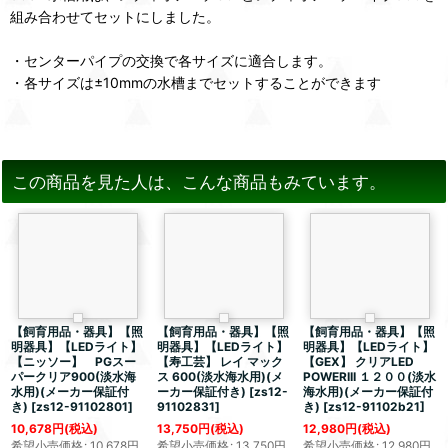
組み合わせてセットにしました。
・センターパイプの交換で各サイズに適合します。
・各サイズは±10mmの水槽までセットすることができます
この商品を見た人は、こんな商品もみています。
【飼育用品・器具】【照
【飼育用品・器具】【照
【飼育用品・器具】【照
明器具】【LEDライト】
明器具】【LEDライト】
明器具】【LEDライト】
【ニッソー】 PGスー
【寿工芸】 レイ マック
【GEX】 クリアLED
パークリア900(淡水海
ス 600(淡水海水用)(メ
POWERIII １２００(淡水
水用)(メーカー保証付
ーカー保証付き)
[
zs12-
海水用)(メーカー保証付
き)
[
zs12-91102801
]
91102831
]
き)
[
zs12-91102b21
]
10,678
円
(税込)
13,750
円
(税込)
12,980
円
(税込)
希望小売価格
:
10,678
円
希望小売価格
:
13,750
円
希望小売価格
:
12,980
円