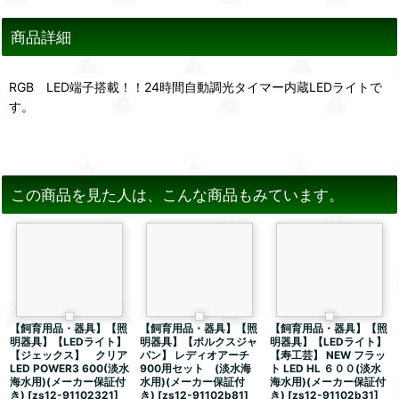
商品詳細
RGB LED端子搭載！！24時間自動調光タイマー内蔵LEDライトで
す。
この商品を見た人は、こんな商品もみています。
【飼育用品・器具】【照
【飼育用品・器具】【照
【飼育用品・器具】【照
明器具】【LEDライト】
明器具】【ボルクスジャ
明器具】【LEDライト】
【ジェックス】 クリア
パン】 レディオアーチ
【寿工芸】 NEW フラッ
LED POWER3 600(淡水
900用セット (淡水海
ト LED HL ６００(淡水
海水用)(メーカー保証付
水用)(メーカー保証付
海水用)(メーカー保証付
き)
[
zs12-91102321
]
き)
[
zs12-91102b81
]
き)
[
zs12-91102b31
]