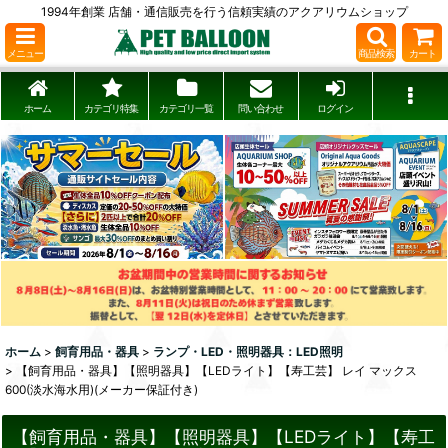
1994年創業 店舗・通信販売を行う信頼実績のアクアリウムショップ
メニュー
商品検索
カート
ホーム
カテゴリ特集
カテゴリ一覧
問い合わせ
ログイン
ホーム
>
飼育用品・器具
>
ランプ・LED・照明器具：LED照明
>
【飼育用品・器具】【照明器具】【LEDライト】【寿工芸】 レイ マックス
600(淡水海水用)(メーカー保証付き)
【飼育用品・器具】【照明器具】【LEDライト】【寿工