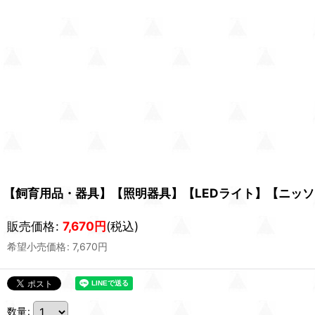
【飼育用品・器具】【照明器具】【LEDライト】【ニッソー
販売価格
:
7,670
円
(税込)
希望小売価格
:
7,670
円
数量
: