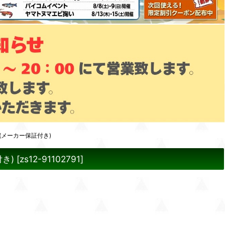
(メーカー保証付き)
き)
[
zs12-91102791
]