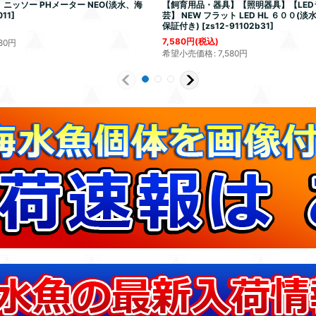
ニッソー PHメーター NEO(淡水、海
【飼育用品・器具】【照明器具】【LE
011
]
芸】 NEW フラット LED HL ６００(
保証付き)
[
zs12-91102b31
]
7,580
円
(税込)
80
円
希望小売価格
:
7,580
円