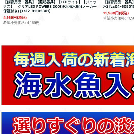
【飼育用品・器具】【照明器具】【LEDライト】【ジェッ
【飼育用品・器具】
クス】 クリアLED POWER3 300(淡水海水用)(メーカー
水)
[
zs04-60501
保証付き)
[
zs12-91102301
]
11,580
円
(税込)
4,169
円
(税込)
希望小売価格
:
11,5
希望小売価格
:
4,169
円