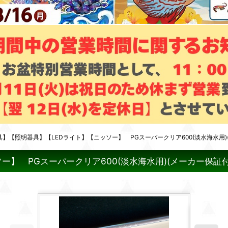
】【照明器具】【LEDライト】【ニッソー】 PGスーパークリア600(淡水海水用)
】 PGスーパークリア600(淡水海水用)(メーカー保証付