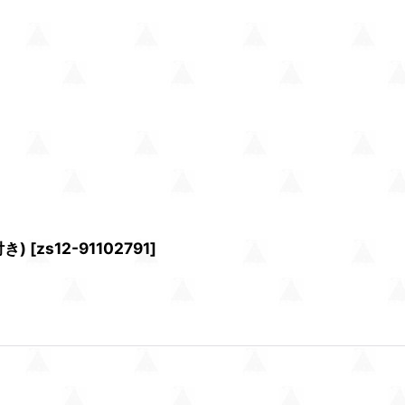
き)
[
zs12-91102791
]