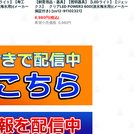
Dライト】【寿工
【飼育用品・器具】【照明器具】【LEDライト】【ジェッ
淡水海水用)(メーカー
クス】 クリアLED POWER3 600(淡水海水用)(メーカー
保証付き)
[
zs12-91102321
]
6,980
円
(税込)
希望小売価格
:
6,980
円