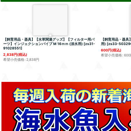
【飼育用品・器具】【水草関連グッズ】【フィルター用パ
【飼育用品・器具】P
ーツ】インジェクションパイプ M 16ｍｍ (淡水用)
[
zs31-
用)
[
zs33-50329
91028551
]
600
円
(税込)
2,838
円
(税込)
希望小売価格
:
600
希望小売価格
:
2,838
円