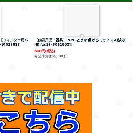
【フィルター用パ
【飼育用品・器具】PON!!と水草 曲がるミックス A(淡水
-91028631
]
用)
[
zs33-50329031
]
600
円
(税込)
希望小売価格
:
600
円