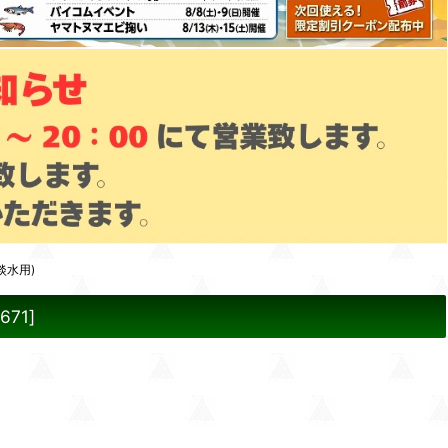
淡水用)
8671
]