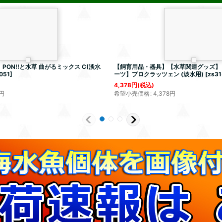
ON!!と水草 曲がるミックス C(淡水
【飼育用品・器具】【水草関連グッズ】
051
]
ーツ】プロクラッツェン (淡水用)
[
zs31
4,378
円
(税込)
円
希望小売価格
:
4,378
円