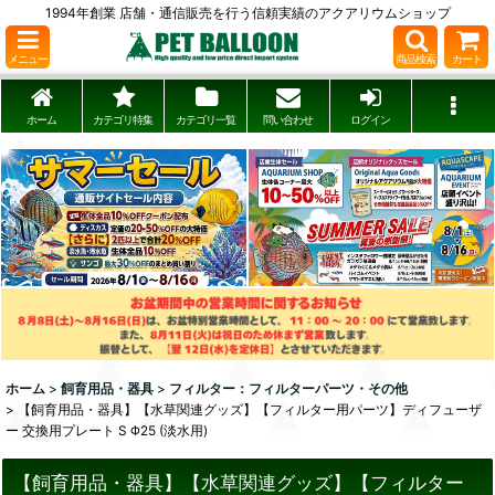
1994年創業 店舗・通信販売を行う信頼実績のアクアリウムショップ
メニュー
商品検索
カート
ホーム
カテゴリ特集
カテゴリ一覧
問い合わせ
ログイン
ホーム
>
飼育用品・器具
>
フィルター：フィルターパーツ・その他
>
【飼育用品・器具】【水草関連グッズ】【フィルター用パーツ】ディフューザ
ー 交換用プレート S Φ25 (淡水用)
【飼育用品・器具】【水草関連グッズ】【フィルター