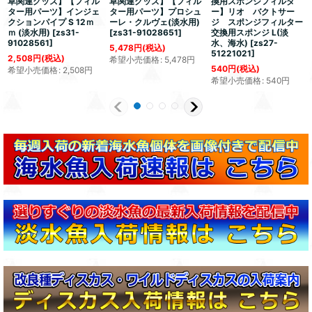
草関連グッズ】【フィル
草関連グッズ】【フィル
換用スポンジフィルタ
ター用パーツ】インジェ
ター用パーツ】プロシュ
ー】リオ バクトサー
クションパイプ S 12ｍ
ーレ・クルヴェ(淡水用)
ジ スポンジフィルター
ｍ (淡水用)
[
zs31-
[
zs31-91028651
]
交換用スポンジ L(淡
91028561
]
水、海水)
[
zs27-
5,478
円
(税込)
51221021
]
2,508
円
(税込)
希望小売価格
:
5,478
円
540
円
(税込)
希望小売価格
:
2,508
円
希望小売価格
:
540
円