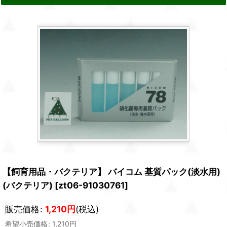
【飼育用品・バクテリア】 バイコム 基質パック(淡水用)
(バクテリア)
[
zt06-91030761
]
販売価格
:
1,210
円
(税込)
希望小売価格
:
1,210
円