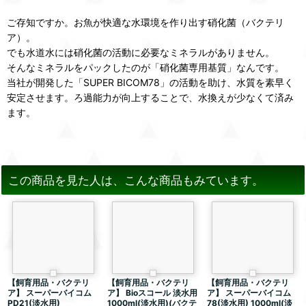
ご存知ですか。お魚が快適な水環境を作り出す硝化菌（バクテリ
ア）。
でも水道水には硝化菌の活動に必要なミネラルがありません。
そんなミネラルをパックしたのが「硝化菌専用基質」なんです。
当社が開発した「SUPER BICOM78」の活動を助け、水質を素早く
安定させます。ろ過能力が向上することで、水換えが少なくて済み
ます。
この商品を見た人は、こんな商品もみています。
【飼育用品・バクテリ
【飼育用品・バクテリ
【飼育用品・バクテリ
ア】 スーパーバイコム
ア】 Bioスコール 淡水用
ア】 スーパーバイコム
PD21(淡水用)
1000ml(淡水用)(バクテ
78(淡水用) 1000ml(淡