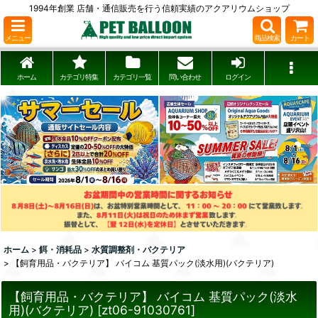
1994年創業 店舗・通信販売を行う信頼実績のアクアリウムショップ
メニュー
商品検索
カート
ホーム
カテゴリ特集
カテゴリ一覧
問い合わせ
ログイン
ホーム
>
餌・消耗品
>
水質調整剤・バクテリア
>
【飼育用品・バクテリア】 バイコム 基質パック(淡水用)(バクテリア)
【飼育用品・バクテリア】 バイコム 基質パック(淡水
用)(バクテリア)
[
zt06-91030761
]