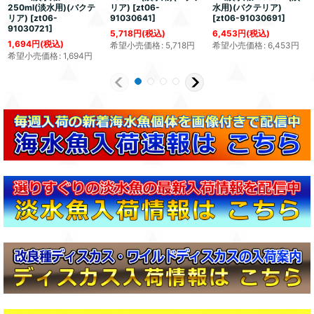
250ml(淡水用)(バクテ
リア)
[
zt06-
水用)(バクテリア)
リア)
[
zt06-
91030641
]
[
zt06-91030691
]
91030721
]
5,718
円
(税込)
6,453
円
(税込)
1,694
円
(税込)
希望小売価格
:
5,718
円
希望小売価格
:
6,453
円
希望小売価格
:
1,694
円