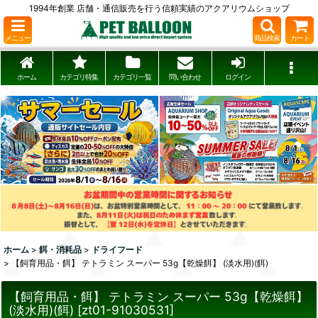
1994年創業 店舗・通信販売を行う信頼実績のアクアリウムショップ
メニュー
商品検索
カート
ホーム
カテゴリ特集
カテゴリ一覧
問い合わせ
ログイン
ホーム
>
餌・消耗品
>
ドライフード
>
【飼育用品・餌】 テトラミン スーパー 53g【乾燥餌】 (淡水用)(餌)
【飼育用品・餌】 テトラミン スーパー 53g【乾燥餌】
(淡水用)(餌)
[
zt01-91030531
]