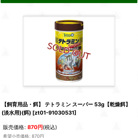
【飼育用品・餌】 テトラミン スーパー 53g【乾燥餌】
(淡水用)(餌)
[
zt01-91030531
]
販売価格
:
870
円
(税込)
希望小売価格
:
870
円