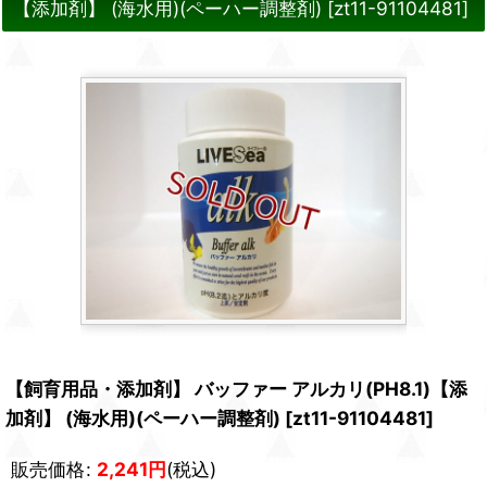
【添加剤】 (海水用)(ペーハー調整剤)
[
zt11-91104481
]
【飼育用品・添加剤】 バッファー アルカリ(PH8.1)【添
加剤】 (海水用)(ペーハー調整剤)
[
zt11-91104481
]
販売価格
:
2,241
円
(税込)