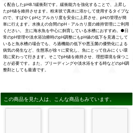
く配合したpH8.1緩衝剤です。緩衝能力を強化することで、上昇し
たpH値を維持させます。粉末状で真水に溶かして使用するタイプな
ので、すばやくpHとアルカリ度を安全に上昇させ、pHの管理が簡
単に行えます。水換えの合間のpH・アルカリ度の維持管理にご利用
ください。 主に海水魚を中心に飼育している水槽におすすめ。●日
常のpH管理や淡水浴治療時のpH調整にもpH値の低下を見過ごして
いると魚水槽の場合でも、ろ過機能の低下や悪玉菌の優勢化による
病気の発生など、生態系が徐々に変化し、魚にとって住みにくい環
境に変わって行きます。そこでpH値を維持させ、理想環境を保つこ
とが必要です。また、ブリーディングや淡水浴をする時などのpH調
整剤としても最適です。
この商品を見た人は、こんな商品もみています。