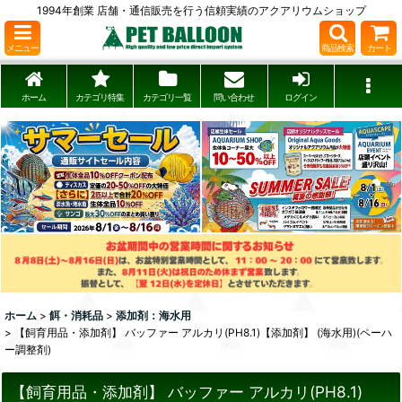
1994年創業 店舗・通信販売を行う信頼実績のアクアリウムショップ
メニュー
商品検索
カート
ホーム
カテゴリ特集
カテゴリ一覧
問い合わせ
ログイン
ホーム
>
餌・消耗品
>
添加剤：海水用
>
【飼育用品・添加剤】 バッファー アルカリ(PH8.1)【添加剤】 (海水用)(ペーハ
ー調整剤)
【飼育用品・添加剤】 バッファー アルカリ(PH8.1)