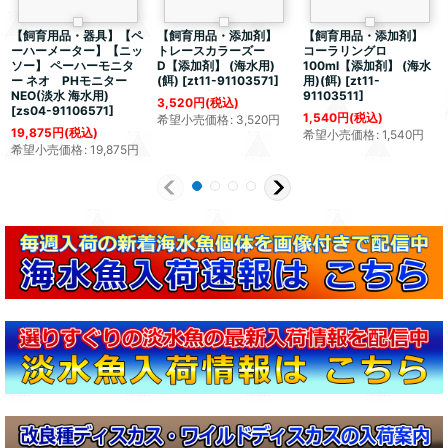
【飼育用品・器具】【ペ
【飼育用品・添加剤】
【飼育用品・添加剤】
ーハーメーター】【ニッ
トレースカラーズー
コーラリングロ
ソー】 ペーハーモニタ
D【添加剤】 (海水用)
100ml【添加剤】 (海水
ー ネオ PHモニター
(餌)
[
zt11-91103571
]
用)(餌)
[
zt11-
NEO(淡水 海水用)
91103511
]
3,520
円
(税込)
[
zs04-91106571
]
1,540
円
(税込)
希望小売価格
:
3,520
円
19,875
円
(税込)
希望小売価格
:
1,540
円
希望小売価格
:
19,875
円