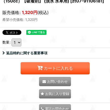
（150cc）【吸着剤】 (淡水 水草用)
[
zt07-91106181
]
販売価格
:
1,320
円
(税込)
希望小売価格
:
1,320
円
数量
:
返品特約に関する重要事項
カートに入れる
お問い合わせ
お気に入り登録
電話お問合わせ