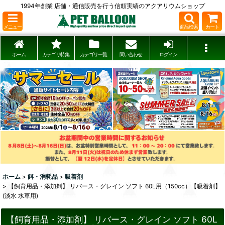
1994年創業 店舗・通信販売を行う信頼実績のアクアリウムショップ
メニュー
商品検索
カート
ホーム
カテゴリ特集
カテゴリ一覧
問い合わせ
ログイン
ホーム
>
餌・消耗品
>
吸着剤
>
【飼育用品・添加剤】 リバース・グレイン ソフト 60L用（150cc）【吸着剤】
(淡水 水草用)
【飼育用品・添加剤】 リバース・グレイン ソフト 60L