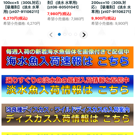
100cc×5（300L対応）
剤】 (淡水 水草用)
200cc×10（300L対
【吸着剤】 (淡水 水草
[
zt06-60501041
]
応）【吸着剤】 (淡水 水
用)
[
zt07-91106211
]
草用)
[
zt07-91106271
]
7,980
円
(税込)
6,270
円
(税込)
9,900
円
(税込)
希望小売価格
:
7,980
円
希望小売価格
:
6,270
円
希望小売価格
:
9,900
円