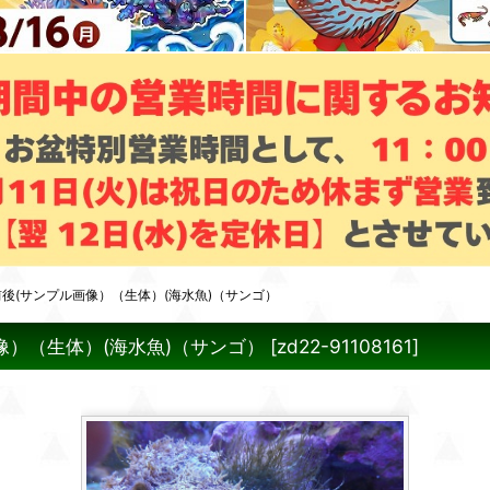
m 前後(サンプル画像）（生体）(海水魚)（サンゴ）
画像）（生体）(海水魚)（サンゴ）
[
zd22-91108161
]