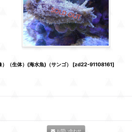
画像）（生体）(海水魚)（サンゴ）
[
zd22-91108161
]
お問い合わせ