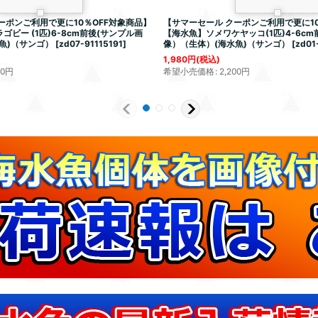
ーポンご利用で更に10％OFF対象商品】
【サマーセール クーポンご利用で更に10
ビー (1匹)6-8cm前後(サンプル画
【海水魚】ソメワケヤッコ(1匹)4-6cm
魚)（サンゴ）
[
zd07-91115191
]
像）（生体）(海水魚)（サンゴ）
[
zd01
1,980
円
(税込)
80
円
希望小売価格
:
2,200
円