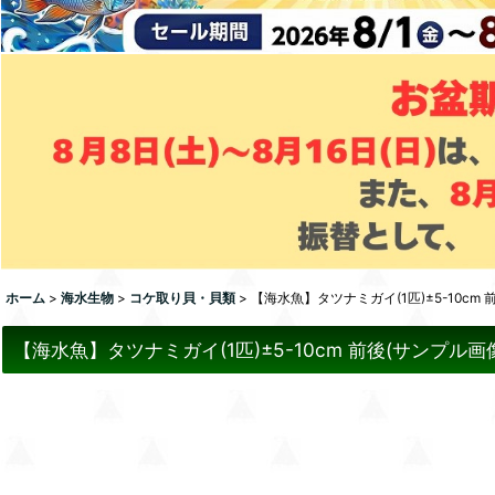
ホーム
>
海水生物
>
コケ取り貝・貝類
>
【海水魚】タツナミガイ(1匹)±5-10c
【海水魚】タツナミガイ(1匹)±5-10cm 前後(サンプル