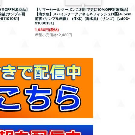
％OFF対象商品】
【サマーセール クーポンご利用で更に10％OFF対象商品】
前後(サンプル画
【海水魚】スパインチークアネモネフィッシュ(1匹)4-5cm
-91101081
]
前後 (サンプル画像）（生体）(海水魚)（サンゴ）
[
zd03-
91030131
]
1,980
円
(税込)
希望小売価格
:
2,480
円