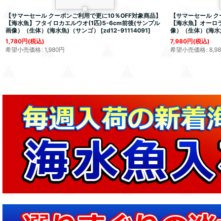
【サマーセール クーポンご利用で更に10％OFF対象商品】
【サマーセール ク
【海水魚】フタイロカエルウオ(1匹)5-6cm前後(サンプル
【海水魚】オーロラゴ
画像）（生体）(海水魚)（サンゴ）
[
zd12-91114091
]
像）（生体）(海水
1,780
円
(税込)
7,980
円
(税込)
希望小売価格
:
1,980
円
希望小売価格
:
8,9