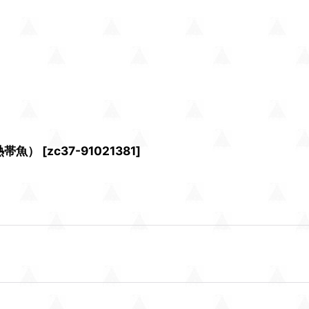
熱帯魚）
[
zc37-91021381
]