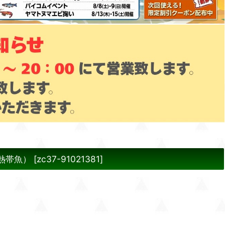
熱帯魚）
[
zc37-91021381
]