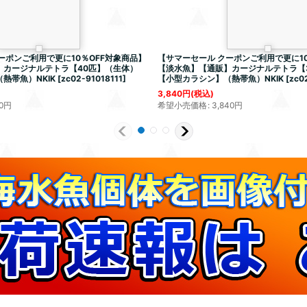
ーポンご利用で更に10％OFF対象商品】
【サマーセール クーポンご利用で更に10
】カージナルテトラ【40匹】（生体）
【淡水魚】【通販】カージナルテトラ【
熱帯魚）NKIK
[
zc02-91018111
]
【小型カラシン】（熱帯魚）NKIK
[
zc0
3,840
円
(税込)
0
円
希望小売価格
:
3,840
円