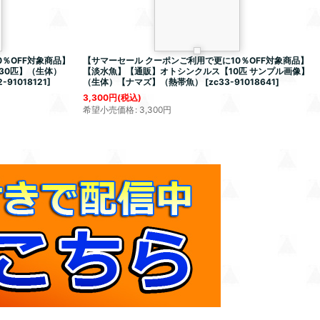
％OFF対象商品】
【サマーセール クーポンご利用で更に10％OFF対象商品】
30匹】（生体）
【淡水魚】【通販】オトシンクルス【10匹 サンプル画像】
2-91018121
]
（生体）【ナマズ】（熱帯魚）
[
zc33-91018641
]
3,300
円
(税込)
希望小売価格
:
3,300
円