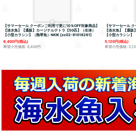
【サマーセール クーポンご利用で更に10％OFF対象商品】
【サマーセール ク
【淡水魚】【通販】カージナルテトラ【50匹】（生体）
【淡水魚】【通販
【小型カラシン】（熱帯魚）NKIK
[
zc02-91018261
]
【小型カラシン】（
6,400
円
(税込)
5,120
円
(税込)
希望小売価格
:
6,400
円
希望小売価格
:
5,12